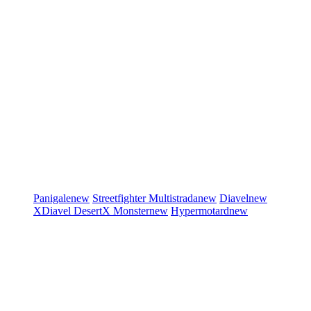
Panigale
new
Streetfighter
Multistrada
new
Diavel
new
XDiavel
DesertX
Monster
new
Hypermotard
new