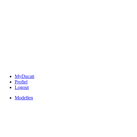
MyDucati
Profiel
Logout
Modellen