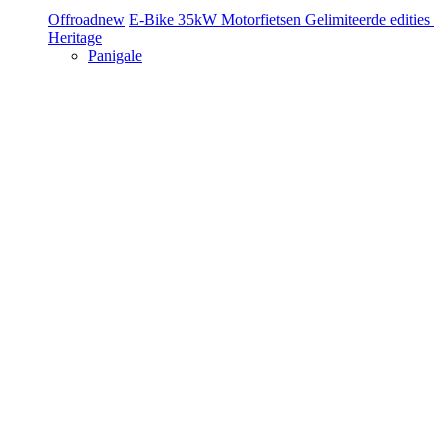
Offroad
new
E-Bike
35kW Motorfietsen
Gelimiteerde edities
Heritage
Panigale