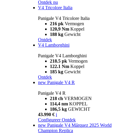
Ontdek nu
V4 Tricolore Italia
Panigale V4 Tricolore Italia
216 pk
Vermogen
120,9 Nm
Koppel
188 kg
Gewicht
Ontdek
V4 Lamborghini
Panigale V4 Lamborghini
218.5 pk
Vermogen
122.1 Nm
Koppel
185 kg
Gewicht
Ontdek
new
Panigale V4 R
Panigale V4 R
218 ch
VERMOGEN
114,4 nm
KOPPEL
186,5 kg
GEWICHT
43.990 €
i
Configureer
Ontdek
new
Panigale V4 Márquez 2025 World
Champion Replica