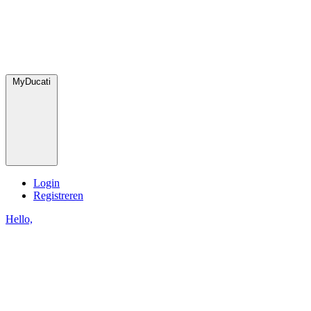
MyDucati
Login
Registreren
Hello,