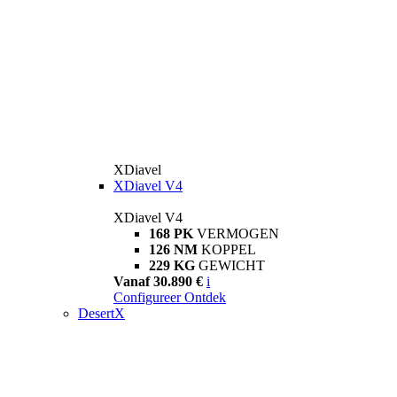
XDiavel
XDiavel V4
XDiavel V4
168 PK
VERMOGEN
126 NM
KOPPEL
229 KG
GEWICHT
Vanaf 30.890 €
i
Configureer
Ontdek
DesertX