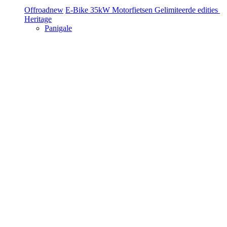
Offroad
new
E-Bike
35kW Motorfietsen
Gelimiteerde edities
Heritage
Panigale