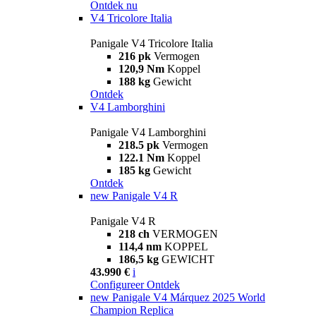
Ontdek nu
V4 Tricolore Italia
Panigale V4 Tricolore Italia
216 pk
Vermogen
120,9 Nm
Koppel
188 kg
Gewicht
Ontdek
V4 Lamborghini
Panigale V4 Lamborghini
218.5 pk
Vermogen
122.1 Nm
Koppel
185 kg
Gewicht
Ontdek
new
Panigale V4 R
Panigale V4 R
218 ch
VERMOGEN
114,4 nm
KOPPEL
186,5 kg
GEWICHT
43.990 €
i
Configureer
Ontdek
new
Panigale V4 Márquez 2025 World
Champion Replica