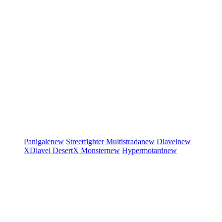
Panigale
new
Streetfighter
Multistrada
new
Diavel
new
XDiavel
DesertX
Monster
new
Hypermotard
new