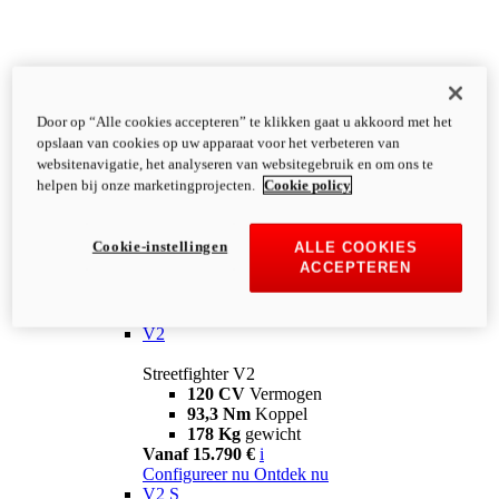
Door op “Alle cookies accepteren” te klikken gaat u akkoord met het
opslaan van cookies op uw apparaat voor het verbeteren van
websitenavigatie, het analyseren van websitegebruik en om ons te
helpen bij onze marketingprojecten.
Cookie policy
Cookie-instellingen
ALLE COOKIES
ACCEPTEREN
Streetfighter
V2
Streetfighter V2
120 CV
Vermogen
93,3 Nm
Koppel
178 Kg
gewicht
Vanaf 15.790 €
i
Configureer nu
Ontdek nu
V2 S