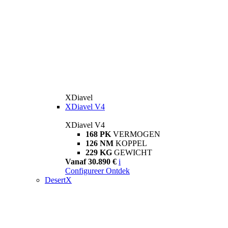
XDiavel
XDiavel V4
XDiavel V4
168 PK
VERMOGEN
126 NM
KOPPEL
229 KG
GEWICHT
Vanaf 30.890 €
i
Configureer
Ontdek
DesertX