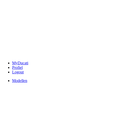
MyDucati
Profiel
Logout
Modellen