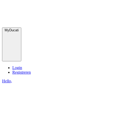
MyDucati
Login
Registreren
Hello,