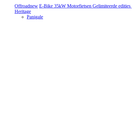
Offroad
new
E-Bike
35kW Motorfietsen
Gelimiteerde edities
Heritage
Panigale