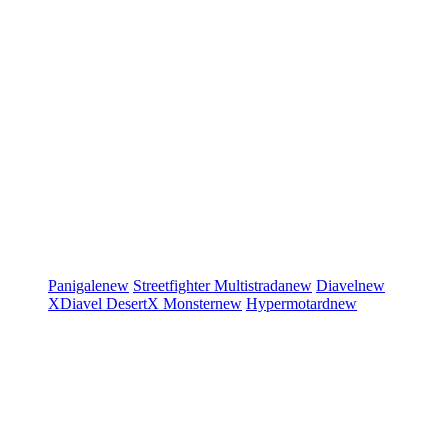
Panigale
new
Streetfighter
Multistrada
new
Diavel
new
XDiavel
DesertX
Monster
new
Hypermotard
new