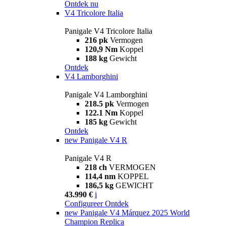
Ontdek nu
V4 Tricolore Italia
Panigale V4 Tricolore Italia
216 pk
Vermogen
120,9 Nm
Koppel
188 kg
Gewicht
Ontdek
V4 Lamborghini
Panigale V4 Lamborghini
218.5 pk
Vermogen
122.1 Nm
Koppel
185 kg
Gewicht
Ontdek
new
Panigale V4 R
Panigale V4 R
218 ch
VERMOGEN
114,4 nm
KOPPEL
186,5 kg
GEWICHT
43.990 €
i
Configureer
Ontdek
new
Panigale V4 Márquez 2025 World
Champion Replica