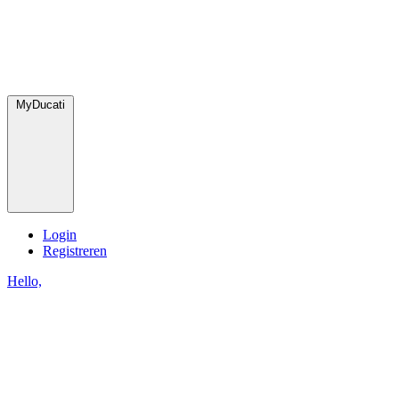
MyDucati
Login
Registreren
Hello,