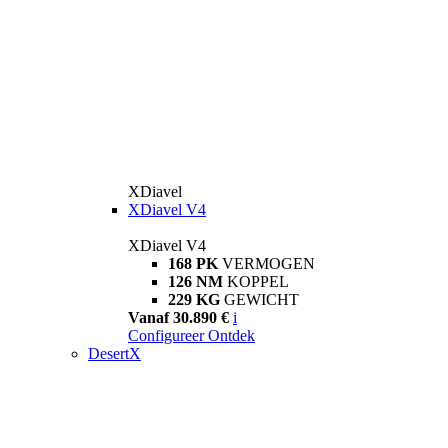
XDiavel
XDiavel V4
XDiavel V4
168 PK
VERMOGEN
126 NM
KOPPEL
229 KG
GEWICHT
Vanaf 30.890 €
i
Configureer
Ontdek
DesertX