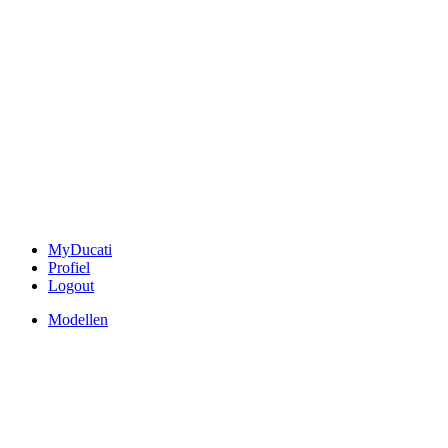
MyDucati
Profiel
Logout
Modellen