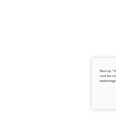
Door op “Al
voor het ve
marketingp