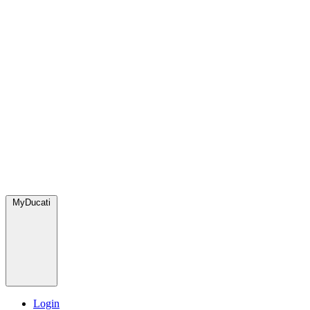
MyDucati
Login