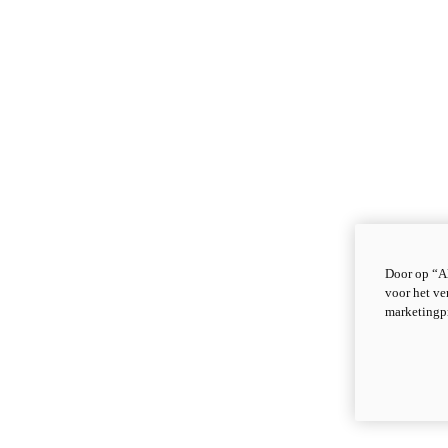
Door op “Al
voor het ve
marketingp