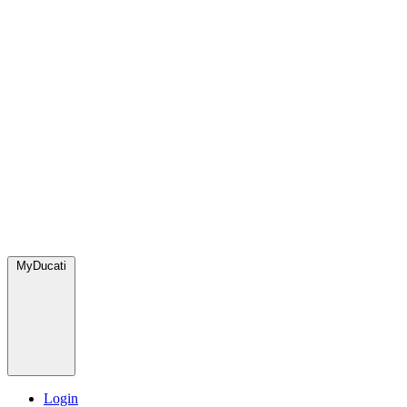
MyDucati
Login