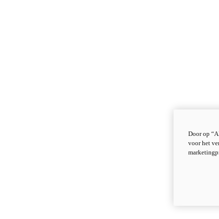
Door op “Al
voor het ve
marketingp