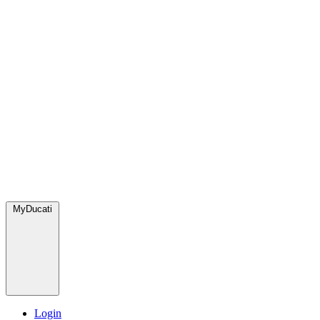
MyDucati
Login