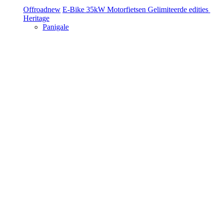
Offroad
new
E-Bike
35kW Motorfietsen
Gelimiteerde edities
Heritage
Panigale