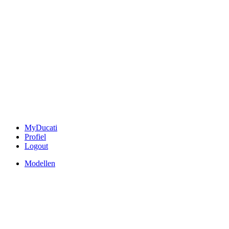
MyDucati
Profiel
Logout
Modellen