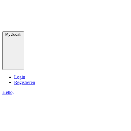
MyDucati
Login
Registreren
Hello,