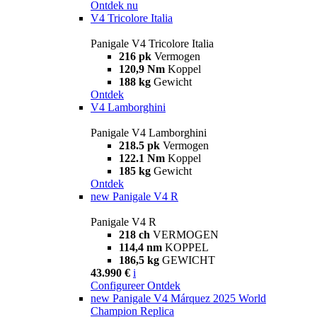
Ontdek nu
V4 Tricolore Italia
Panigale V4 Tricolore Italia
216 pk
Vermogen
120,9 Nm
Koppel
188 kg
Gewicht
Ontdek
V4 Lamborghini
Panigale V4 Lamborghini
218.5 pk
Vermogen
122.1 Nm
Koppel
185 kg
Gewicht
Ontdek
new
Panigale V4 R
Panigale V4 R
218 ch
VERMOGEN
114,4 nm
KOPPEL
186,5 kg
GEWICHT
43.990 €
i
Configureer
Ontdek
new
Panigale V4 Márquez 2025 World
Champion Replica