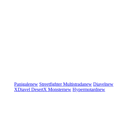
Panigale
new
Streetfighter
Multistrada
new
Diavel
new
XDiavel
DesertX
Monster
new
Hypermotard
new