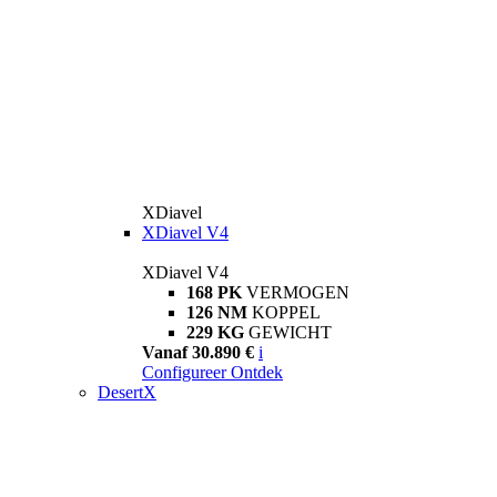
XDiavel
XDiavel V4
XDiavel V4
168 PK
VERMOGEN
126 NM
KOPPEL
229 KG
GEWICHT
Vanaf 30.890 €
i
Configureer
Ontdek
DesertX