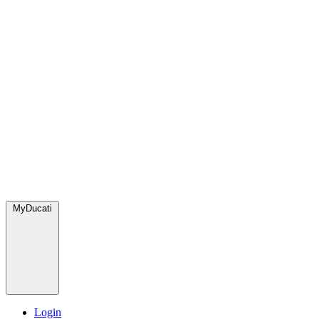
MyDucati
Login