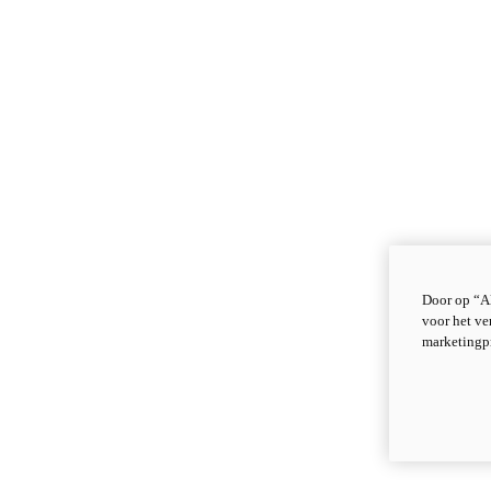
Door op “Al
voor het ve
marketingp