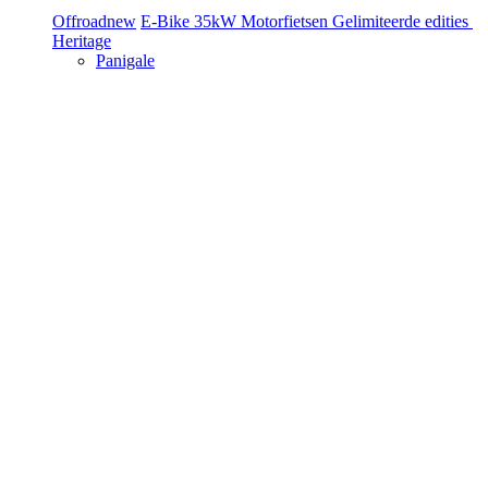
Offroad
new
E-Bike
35kW Motorfietsen
Gelimiteerde edities
Heritage
Panigale