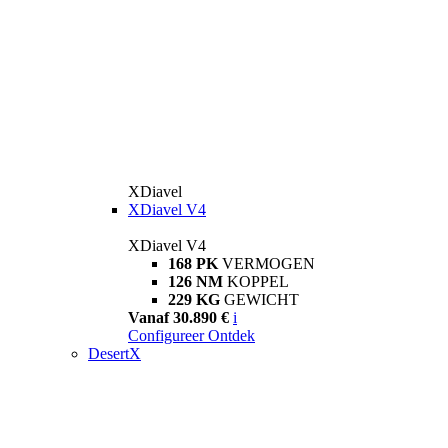
XDiavel
XDiavel V4
XDiavel V4
168 PK
VERMOGEN
126 NM
KOPPEL
229 KG
GEWICHT
Vanaf 30.890 €
i
Configureer
Ontdek
DesertX