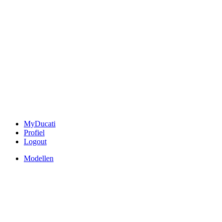
MyDucati
Profiel
Logout
Modellen