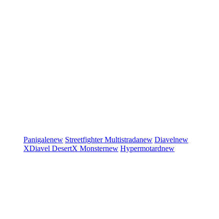
Panigale
new
Streetfighter
Multistrada
new
Diavel
new
XDiavel
DesertX
Monster
new
Hypermotard
new