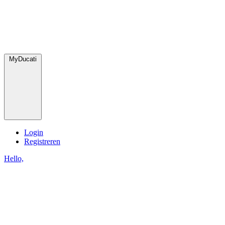
MyDucati
Login
Registreren
Hello,