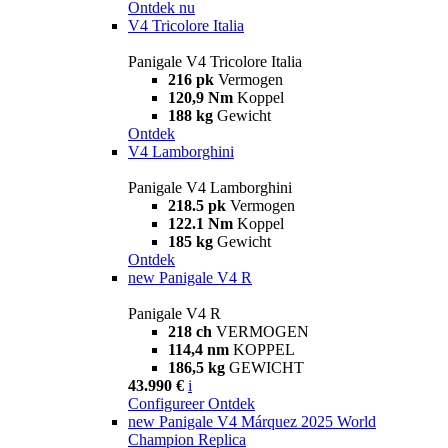
Ontdek nu
V4 Tricolore Italia
Panigale V4 Tricolore Italia
216 pk
Vermogen
120,9 Nm
Koppel
188 kg
Gewicht
Ontdek
V4 Lamborghini
Panigale V4 Lamborghini
218.5 pk
Vermogen
122.1 Nm
Koppel
185 kg
Gewicht
Ontdek
new
Panigale V4 R
Panigale V4 R
218 ch
VERMOGEN
114,4 nm
KOPPEL
186,5 kg
GEWICHT
43.990 €
i
Configureer
Ontdek
new
Panigale V4 Márquez 2025 World
Champion Replica