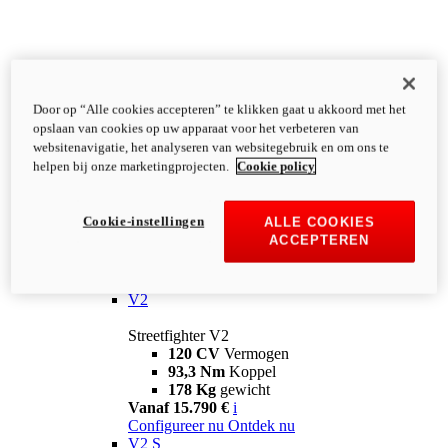
Door op “Alle cookies accepteren” te klikken gaat u akkoord met het
opslaan van cookies op uw apparaat voor het verbeteren van
websitenavigatie, het analyseren van websitegebruik en om ons te
helpen bij onze marketingprojecten.
Cookie policy
Cookie-instellingen
ALLE COOKIES
ACCEPTEREN
Streetfighter
V2
Streetfighter V2
120 CV
Vermogen
93,3 Nm
Koppel
178 Kg
gewicht
Vanaf 15.790 €
i
Configureer nu
Ontdek nu
V2 S