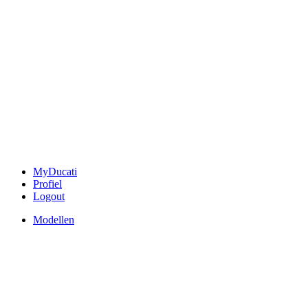
MyDucati
Profiel
Logout
Modellen