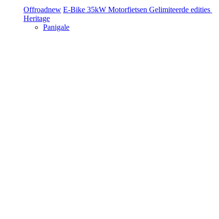
Offroad
new
E-Bike
35kW Motorfietsen
Gelimiteerde edities
Heritage
Panigale