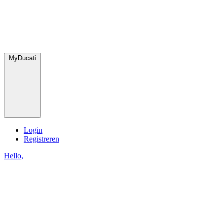
MyDucati
Login
Registreren
Hello,