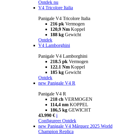
Ontdek nu
V4 Tricolore Italia
Panigale V4 Tricolore Italia
216 pk
Vermogen
120,9 Nm
Koppel
188 kg
Gewicht
Ontdek
V4 Lamborghini
Panigale V4 Lamborghini
218.5 pk
Vermogen
122.1 Nm
Koppel
185 kg
Gewicht
Ontdek
new
Panigale V4 R
Panigale V4 R
218 ch
VERMOGEN
114,4 nm
KOPPEL
186,5 kg
GEWICHT
43.990 €
i
Configureer
Ontdek
new
Panigale V4 Márquez 2025 World
Champion Replica