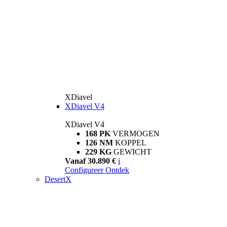
XDiavel
XDiavel V4
XDiavel V4
168 PK
VERMOGEN
126 NM
KOPPEL
229 KG
GEWICHT
Vanaf 30.890 €
i
Configureer
Ontdek
DesertX