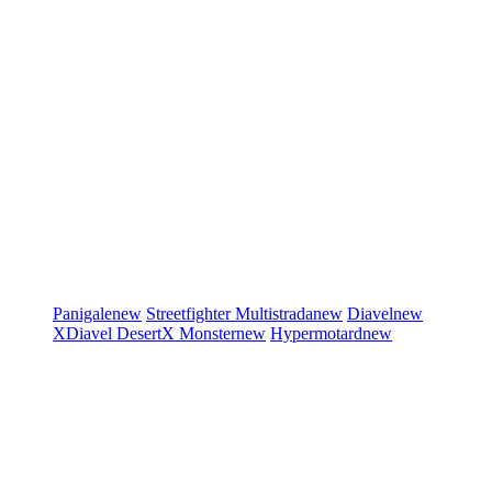
Panigale
new
Streetfighter
Multistrada
new
Diavel
new
XDiavel
DesertX
Monster
new
Hypermotard
new