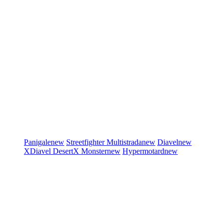
Panigale
new
Streetfighter
Multistrada
new
Diavel
new
XDiavel
DesertX
Monster
new
Hypermotard
new