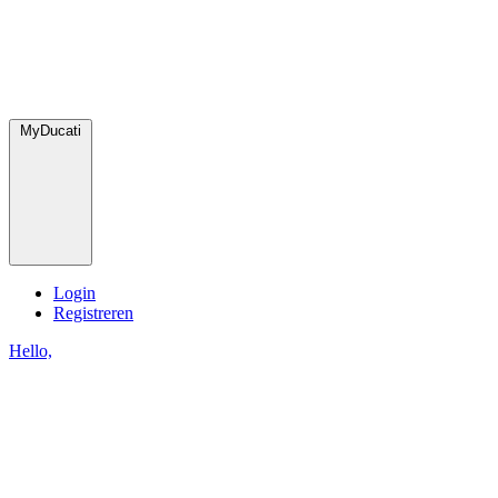
MyDucati
Login
Registreren
Hello,