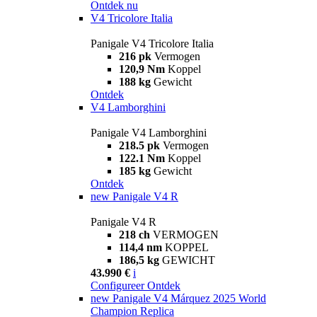
Ontdek nu
V4 Tricolore Italia
Panigale V4 Tricolore Italia
216 pk
Vermogen
120,9 Nm
Koppel
188 kg
Gewicht
Ontdek
V4 Lamborghini
Panigale V4 Lamborghini
218.5 pk
Vermogen
122.1 Nm
Koppel
185 kg
Gewicht
Ontdek
new
Panigale V4 R
Panigale V4 R
218 ch
VERMOGEN
114,4 nm
KOPPEL
186,5 kg
GEWICHT
43.990 €
i
Configureer
Ontdek
new
Panigale V4 Márquez 2025 World
Champion Replica