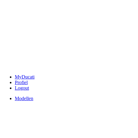
MyDucati
Profiel
Logout
Modellen