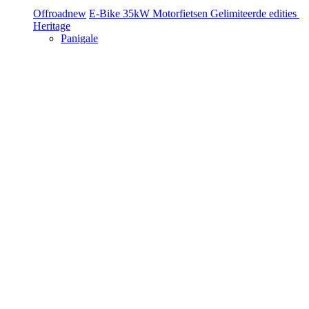
Offroad
new
E-Bike
35kW Motorfietsen
Gelimiteerde edities
Heritage
Panigale