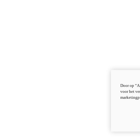
Door op “Al
voor het ve
marketingp