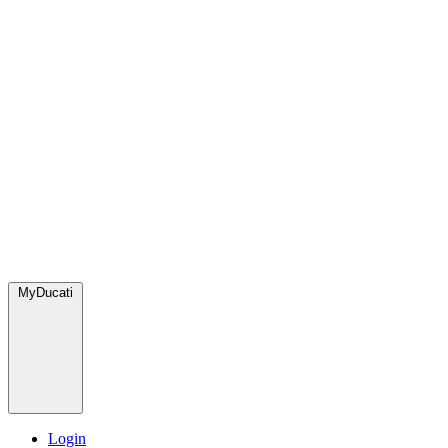
MyDucati
Login