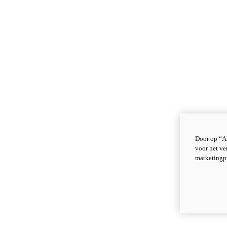
Door op “Al
voor het ve
marketingp