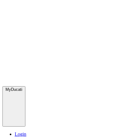
MyDucati
Login