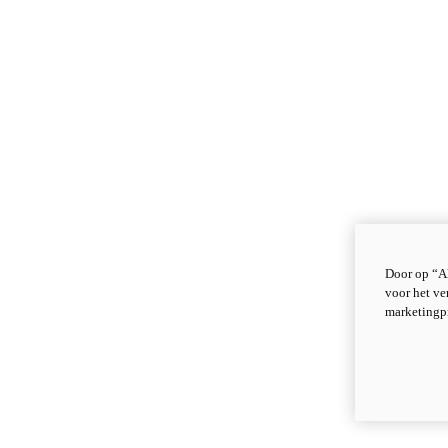
Door op “Al
voor het ve
marketingp