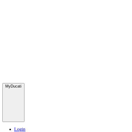
MyDucati
Login