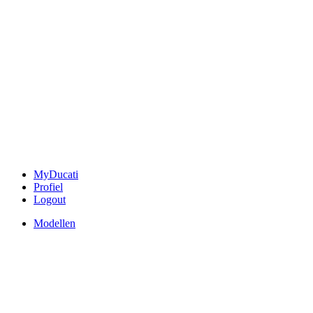
MyDucati
Profiel
Logout
Modellen