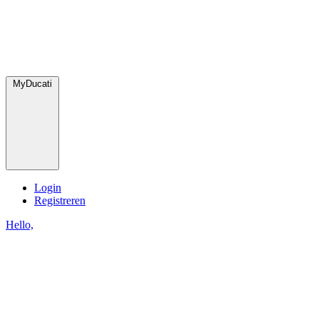
MyDucati
Login
Registreren
Hello,