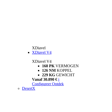
XDiavel
XDiavel V4
XDiavel V4
168 PK
VERMOGEN
126 NM
KOPPEL
229 KG
GEWICHT
Vanaf 30.890 €
i
Configureer
Ontdek
DesertX