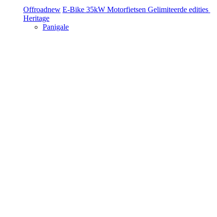
Offroad
new
E-Bike
35kW Motorfietsen
Gelimiteerde edities
Heritage
Panigale