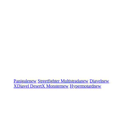
Panigale
new
Streetfighter
Multistrada
new
Diavel
new
XDiavel
DesertX
Monster
new
Hypermotard
new