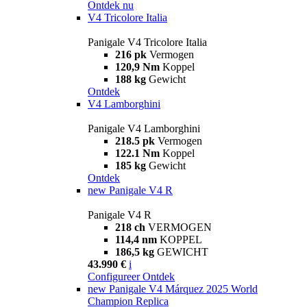
Ontdek nu
V4 Tricolore Italia
Panigale V4 Tricolore Italia
216 pk
Vermogen
120,9 Nm
Koppel
188 kg
Gewicht
Ontdek
V4 Lamborghini
Panigale V4 Lamborghini
218.5 pk
Vermogen
122.1 Nm
Koppel
185 kg
Gewicht
Ontdek
new
Panigale V4 R
Panigale V4 R
218 ch
VERMOGEN
114,4 nm
KOPPEL
186,5 kg
GEWICHT
43.990 €
i
Configureer
Ontdek
new
Panigale V4 Márquez 2025 World
Champion Replica