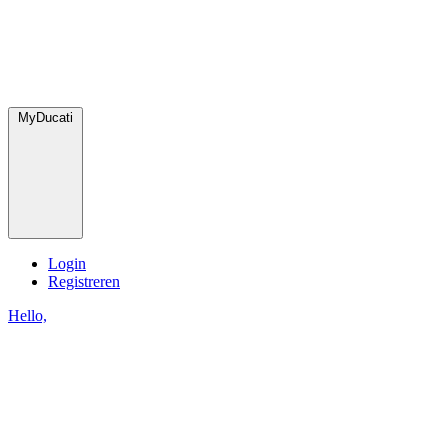
MyDucati
Login
Registreren
Hello,