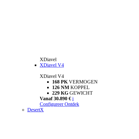
XDiavel
XDiavel V4
XDiavel V4
168 PK
VERMOGEN
126 NM
KOPPEL
229 KG
GEWICHT
Vanaf 30.890 €
i
Configureer
Ontdek
DesertX