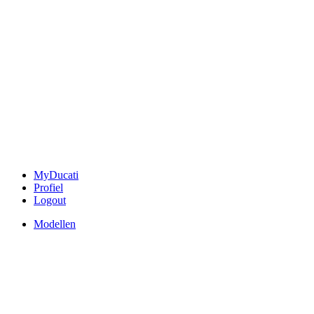
MyDucati
Profiel
Logout
Modellen