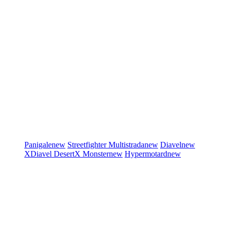
Panigale
new
Streetfighter
Multistrada
new
Diavel
new
XDiavel
DesertX
Monster
new
Hypermotard
new