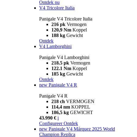
Ontdek nu
V4 Tricolore Italia
Panigale V4 Tricolore Italia
216 pk
Vermogen
120,9 Nm
Koppel
188 kg
Gewicht
Ontdek
V4 Lamborghini
Panigale V4 Lamborghini
218.5 pk
Vermogen
122.1 Nm
Koppel
185 kg
Gewicht
Ontdek
new
Panigale V4 R
Panigale V4 R
218 ch
VERMOGEN
114,4 nm
KOPPEL
186,5 kg
GEWICHT
43.990 €
i
Configureer
Ontdek
new
Panigale V4 Márquez 2025 World
Champion Replica