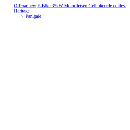
Offroad
new
E-Bike
35kW Motorfietsen
Gelimiteerde edities
Heritage
Panigale