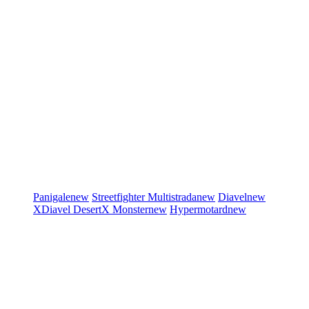
Panigale
new
Streetfighter
Multistrada
new
Diavel
new
XDiavel
DesertX
Monster
new
Hypermotard
new