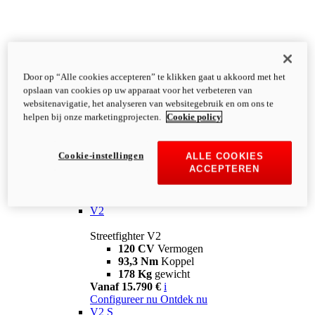
Door op “Alle cookies accepteren” te klikken gaat u akkoord met het
opslaan van cookies op uw apparaat voor het verbeteren van
websitenavigatie, het analyseren van websitegebruik en om ons te
helpen bij onze marketingprojecten.
Cookie policy
Cookie-instellingen
ALLE COOKIES
ACCEPTEREN
Streetfighter
V2
Streetfighter V2
120 CV
Vermogen
93,3 Nm
Koppel
178 Kg
gewicht
Vanaf 15.790 €
i
Configureer nu
Ontdek nu
V2 S