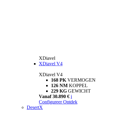
XDiavel
XDiavel V4
XDiavel V4
168 PK
VERMOGEN
126 NM
KOPPEL
229 KG
GEWICHT
Vanaf 30.890 €
i
Configureer
Ontdek
DesertX