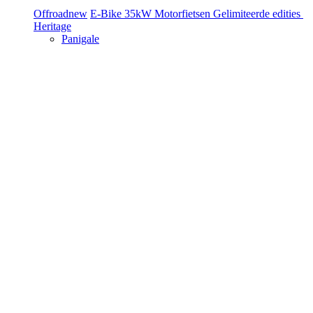
Offroad
new
E-Bike
35kW Motorfietsen
Gelimiteerde edities
Heritage
Panigale