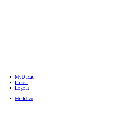
MyDucati
Profiel
Logout
Modellen