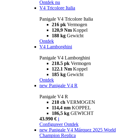
Ontdek nu
V4 Tricolore Italia
Panigale V4 Tricolore Italia
216 pk
Vermogen
120,9 Nm
Koppel
188 kg
Gewicht
Ontdek
V4 Lamborghini
Panigale V4 Lamborghini
218.5 pk
Vermogen
122.1 Nm
Koppel
185 kg
Gewicht
Ontdek
new
Panigale V4 R
Panigale V4 R
218 ch
VERMOGEN
114,4 nm
KOPPEL
186,5 kg
GEWICHT
43.990 €
i
Configureer
Ontdek
new
Panigale V4 Márquez 2025 World
Champion Replica