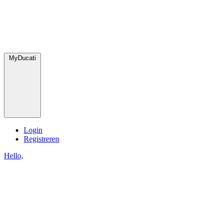
MyDucati
Login
Registreren
Hello,