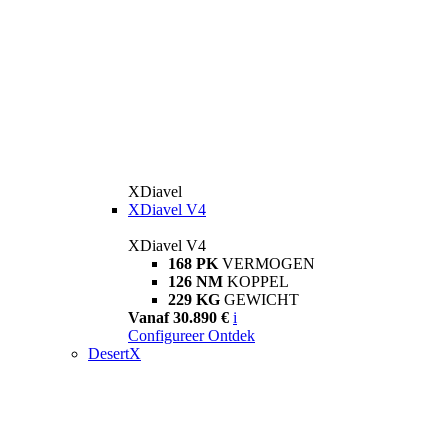
XDiavel
XDiavel V4
XDiavel V4
168 PK
VERMOGEN
126 NM
KOPPEL
229 KG
GEWICHT
Vanaf 30.890 €
i
Configureer
Ontdek
DesertX