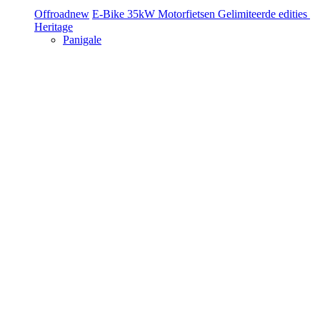
Offroad
new
E-Bike
35kW Motorfietsen
Gelimiteerde edities
Heritage
Panigale