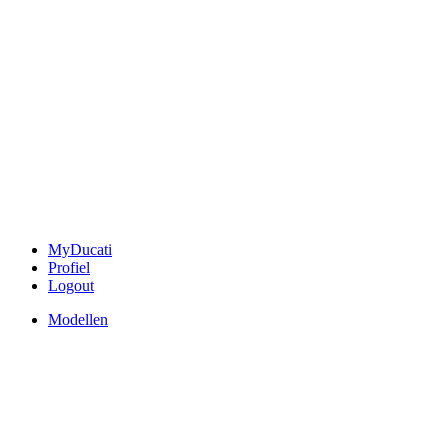
MyDucati
Profiel
Logout
Modellen