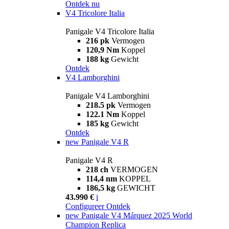
Ontdek nu
V4 Tricolore Italia
Panigale V4 Tricolore Italia
216 pk
Vermogen
120,9 Nm
Koppel
188 kg
Gewicht
Ontdek
V4 Lamborghini
Panigale V4 Lamborghini
218.5 pk
Vermogen
122.1 Nm
Koppel
185 kg
Gewicht
Ontdek
new
Panigale V4 R
Panigale V4 R
218 ch
VERMOGEN
114,4 nm
KOPPEL
186,5 kg
GEWICHT
43.990 €
i
Configureer
Ontdek
new
Panigale V4 Márquez 2025 World
Champion Replica