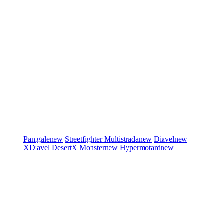
Panigale
new
Streetfighter
Multistrada
new
Diavel
new
XDiavel
DesertX
Monster
new
Hypermotard
new