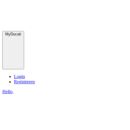
MyDucati
Login
Registreren
Hello,