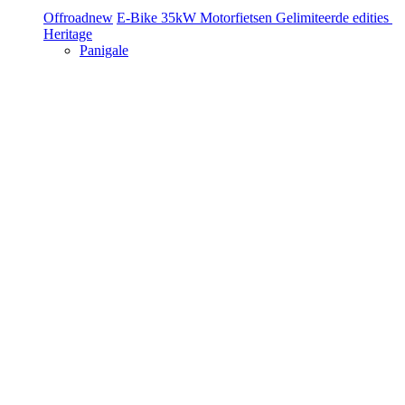
Offroad
new
E-Bike
35kW Motorfietsen
Gelimiteerde edities
Heritage
Panigale