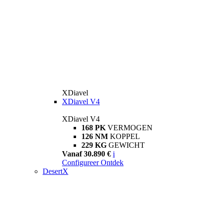
XDiavel
XDiavel V4
XDiavel V4
168 PK
VERMOGEN
126 NM
KOPPEL
229 KG
GEWICHT
Vanaf 30.890 €
i
Configureer
Ontdek
DesertX