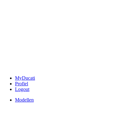
MyDucati
Profiel
Logout
Modellen