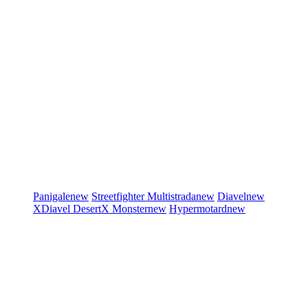
Panigale
new
Streetfighter
Multistrada
new
Diavel
new
XDiavel
DesertX
Monster
new
Hypermotard
new