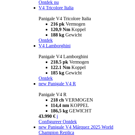
Ontdek nu
V4 Tricolore Italia
Panigale V4 Tricolore Italia
216 pk
Vermogen
120,9 Nm
Koppel
188 kg
Gewicht
Ontdek
V4 Lamborghini
Panigale V4 Lamborghini
218.5 pk
Vermogen
122.1 Nm
Koppel
185 kg
Gewicht
Ontdek
new
Panigale V4 R
Panigale V4 R
218 ch
VERMOGEN
114,4 nm
KOPPEL
186,5 kg
GEWICHT
43.990 €
i
Configureer
Ontdek
new
Panigale V4 Márquez 2025 World
Champion Replica