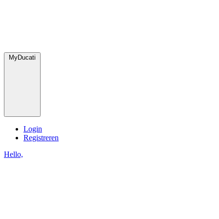
MyDucati
Login
Registreren
Hello,