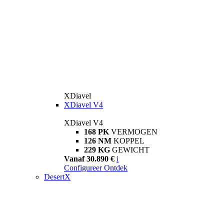
XDiavel
XDiavel V4
XDiavel V4
168 PK
VERMOGEN
126 NM
KOPPEL
229 KG
GEWICHT
Vanaf 30.890 €
i
Configureer
Ontdek
DesertX