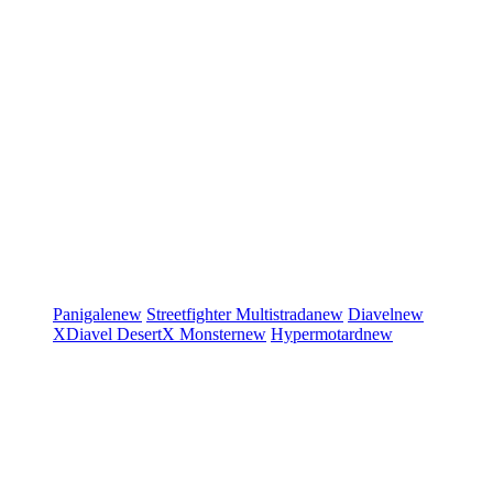
Panigale
new
Streetfighter
Multistrada
new
Diavel
new
XDiavel
DesertX
Monster
new
Hypermotard
new