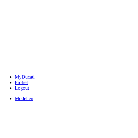
MyDucati
Profiel
Logout
Modellen