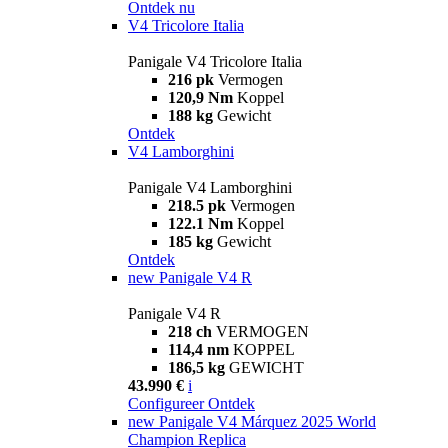
Ontdek nu
V4 Tricolore Italia
Panigale V4 Tricolore Italia
216 pk
Vermogen
120,9 Nm
Koppel
188 kg
Gewicht
Ontdek
V4 Lamborghini
Panigale V4 Lamborghini
218.5 pk
Vermogen
122.1 Nm
Koppel
185 kg
Gewicht
Ontdek
new
Panigale V4 R
Panigale V4 R
218 ch
VERMOGEN
114,4 nm
KOPPEL
186,5 kg
GEWICHT
43.990 €
i
Configureer
Ontdek
new
Panigale V4 Márquez 2025 World
Champion Replica