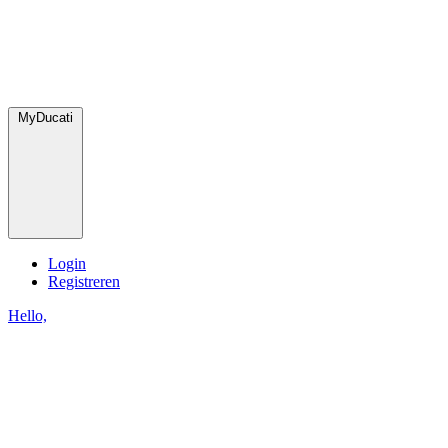
MyDucati
Login
Registreren
Hello,