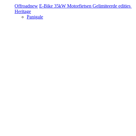
Offroad
new
E-Bike
35kW Motorfietsen
Gelimiteerde edities
Heritage
Panigale