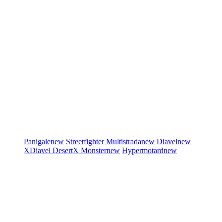
Panigale
new
Streetfighter
Multistrada
new
Diavel
new
XDiavel
DesertX
Monster
new
Hypermotard
new