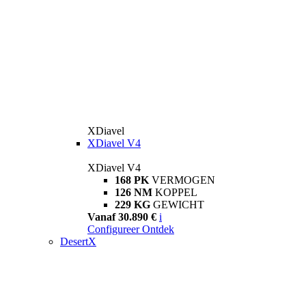
XDiavel
XDiavel V4
XDiavel V4
168 PK
VERMOGEN
126 NM
KOPPEL
229 KG
GEWICHT
Vanaf 30.890 €
i
Configureer
Ontdek
DesertX