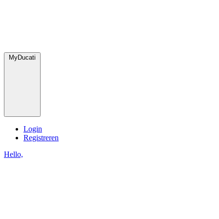
MyDucati
Login
Registreren
Hello,