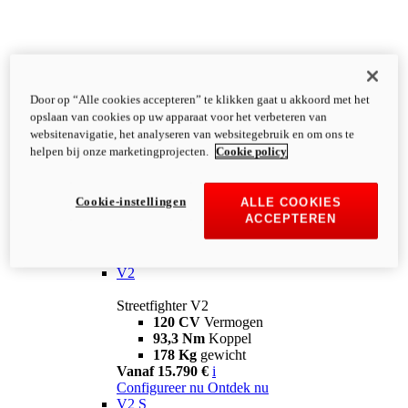
Door op “Alle cookies accepteren” te klikken gaat u akkoord met het
opslaan van cookies op uw apparaat voor het verbeteren van
websitenavigatie, het analyseren van websitegebruik en om ons te
helpen bij onze marketingprojecten.
Cookie policy
Cookie-instellingen
ALLE COOKIES
ACCEPTEREN
Streetfighter
V2
Streetfighter V2
120 CV
Vermogen
93,3 Nm
Koppel
178 Kg
gewicht
Vanaf 15.790 €
i
Configureer nu
Ontdek nu
V2 S