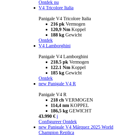
Ontdek nu
V4 Tricolore Italia
Panigale V4 Tricolore Italia
216 pk
Vermogen
120,9 Nm
Koppel
188 kg
Gewicht
Ontdek
V4 Lamborghini
Panigale V4 Lamborghini
218.5 pk
Vermogen
122.1 Nm
Koppel
185 kg
Gewicht
Ontdek
new
Panigale V4 R
Panigale V4 R
218 ch
VERMOGEN
114,4 nm
KOPPEL
186,5 kg
GEWICHT
43.990 €
i
Configureer
Ontdek
new
Panigale V4 Márquez 2025 World
Champion Replica