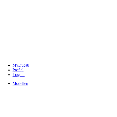
MyDucati
Profiel
Logout
Modellen