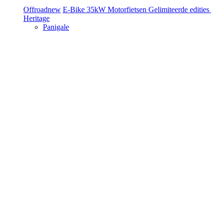
Offroad
new
E-Bike
35kW Motorfietsen
Gelimiteerde edities
Heritage
Panigale