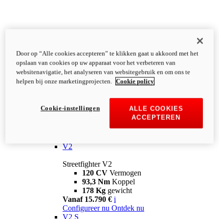
Door op “Alle cookies accepteren” te klikken gaat u akkoord met het
opslaan van cookies op uw apparaat voor het verbeteren van
websitenavigatie, het analyseren van websitegebruik en om ons te
helpen bij onze marketingprojecten.
Cookie policy
Cookie-instellingen
ALLE COOKIES
ACCEPTEREN
Streetfighter
V2
Streetfighter V2
120 CV
Vermogen
93,3 Nm
Koppel
178 Kg
gewicht
Vanaf 15.790 €
i
Configureer nu
Ontdek nu
V2 S