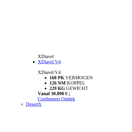
XDiavel
XDiavel V4
XDiavel V4
168 PK
VERMOGEN
126 NM
KOPPEL
229 KG
GEWICHT
Vanaf 30.890 €
i
Configureer
Ontdek
DesertX