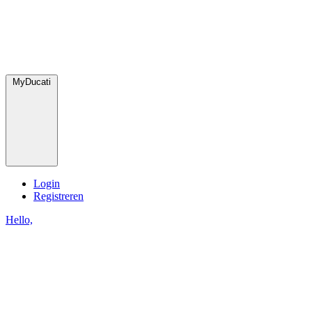
MyDucati
Login
Registreren
Hello,