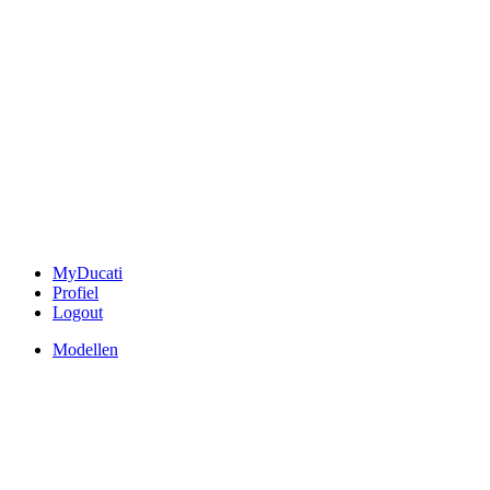
MyDucati
Profiel
Logout
Modellen