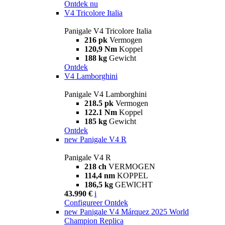
Ontdek nu
V4 Tricolore Italia
Panigale V4 Tricolore Italia
216 pk
Vermogen
120,9 Nm
Koppel
188 kg
Gewicht
Ontdek
V4 Lamborghini
Panigale V4 Lamborghini
218.5 pk
Vermogen
122.1 Nm
Koppel
185 kg
Gewicht
Ontdek
new
Panigale V4 R
Panigale V4 R
218 ch
VERMOGEN
114,4 nm
KOPPEL
186,5 kg
GEWICHT
43.990 €
i
Configureer
Ontdek
new
Panigale V4 Márquez 2025 World
Champion Replica