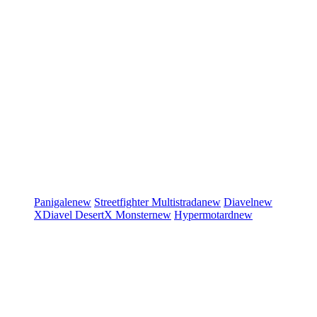
Panigale
new
Streetfighter
Multistrada
new
Diavel
new
XDiavel
DesertX
Monster
new
Hypermotard
new