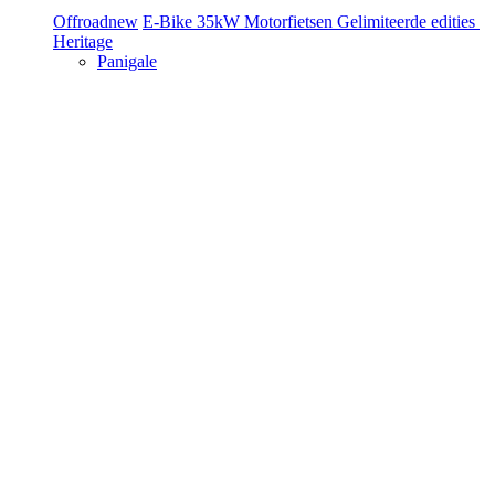
Offroad
new
E-Bike
35kW Motorfietsen
Gelimiteerde edities
Heritage
Panigale