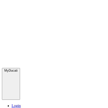
MyDucati
Login