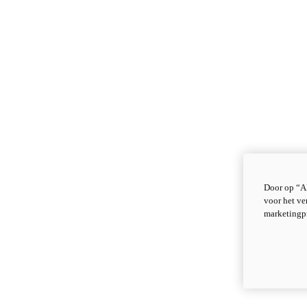
Door op “Al
voor het ve
marketingp