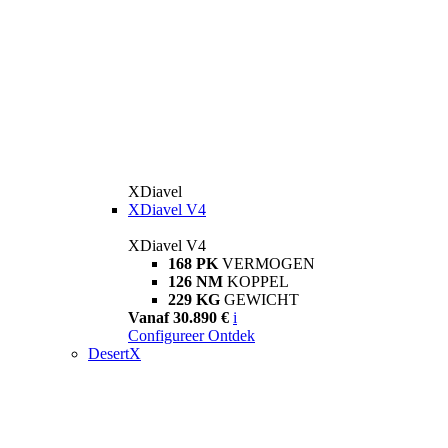
XDiavel
XDiavel V4
XDiavel V4
168 PK
VERMOGEN
126 NM
KOPPEL
229 KG
GEWICHT
Vanaf 30.890 €
i
Configureer
Ontdek
DesertX