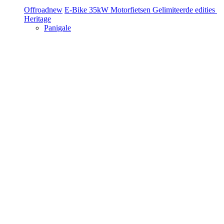
Offroad
new
E-Bike
35kW Motorfietsen
Gelimiteerde edities
Heritage
Panigale