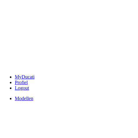
MyDucati
Profiel
Logout
Modellen