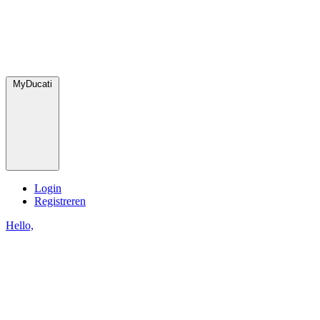
MyDucati
Login
Registreren
Hello,