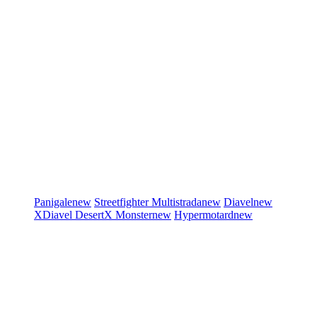
Panigale
new
Streetfighter
Multistrada
new
Diavel
new
XDiavel
DesertX
Monster
new
Hypermotard
new