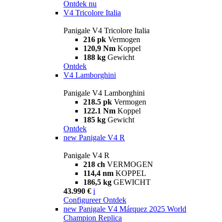
Ontdek nu
V4 Tricolore Italia
Panigale V4 Tricolore Italia
216 pk
Vermogen
120,9 Nm
Koppel
188 kg
Gewicht
Ontdek
V4 Lamborghini
Panigale V4 Lamborghini
218.5 pk
Vermogen
122.1 Nm
Koppel
185 kg
Gewicht
Ontdek
new
Panigale V4 R
Panigale V4 R
218 ch
VERMOGEN
114,4 nm
KOPPEL
186,5 kg
GEWICHT
43.990 €
i
Configureer
Ontdek
new
Panigale V4 Márquez 2025 World
Champion Replica