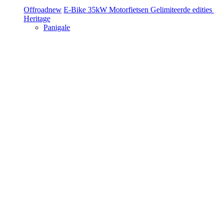
Offroad
new
E-Bike
35kW Motorfietsen
Gelimiteerde edities
Heritage
Panigale