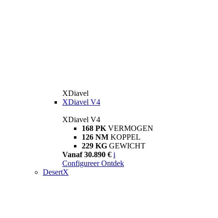
XDiavel
XDiavel V4
XDiavel V4
168 PK
VERMOGEN
126 NM
KOPPEL
229 KG
GEWICHT
Vanaf 30.890 €
i
Configureer
Ontdek
DesertX