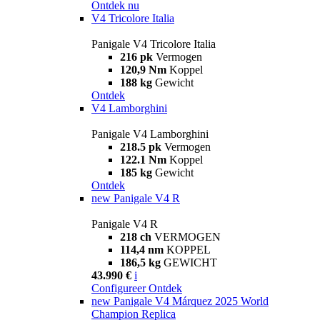
Ontdek nu
V4 Tricolore Italia
Panigale V4 Tricolore Italia
216 pk
Vermogen
120,9 Nm
Koppel
188 kg
Gewicht
Ontdek
V4 Lamborghini
Panigale V4 Lamborghini
218.5 pk
Vermogen
122.1 Nm
Koppel
185 kg
Gewicht
Ontdek
new
Panigale V4 R
Panigale V4 R
218 ch
VERMOGEN
114,4 nm
KOPPEL
186,5 kg
GEWICHT
43.990 €
i
Configureer
Ontdek
new
Panigale V4 Márquez 2025 World
Champion Replica