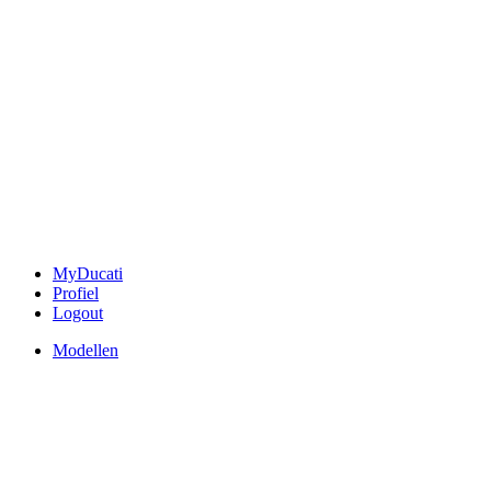
MyDucati
Profiel
Logout
Modellen