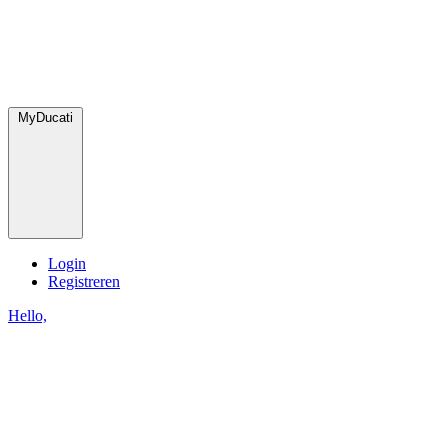
MyDucati
Login
Registreren
Hello,