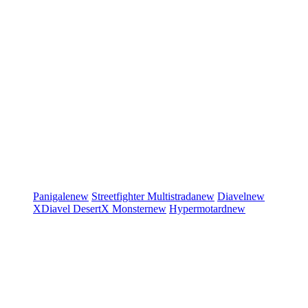
Panigale
new
Streetfighter
Multistrada
new
Diavel
new
XDiavel
DesertX
Monster
new
Hypermotard
new