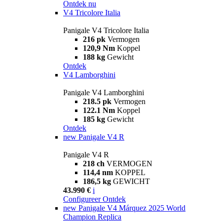
Ontdek nu
V4 Tricolore Italia
Panigale V4 Tricolore Italia
216 pk
Vermogen
120,9 Nm
Koppel
188 kg
Gewicht
Ontdek
V4 Lamborghini
Panigale V4 Lamborghini
218.5 pk
Vermogen
122.1 Nm
Koppel
185 kg
Gewicht
Ontdek
new
Panigale V4 R
Panigale V4 R
218 ch
VERMOGEN
114,4 nm
KOPPEL
186,5 kg
GEWICHT
43.990 €
i
Configureer
Ontdek
new
Panigale V4 Márquez 2025 World
Champion Replica