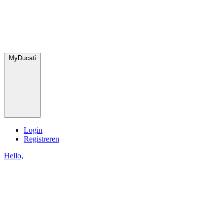
MyDucati
Login
Registreren
Hello,