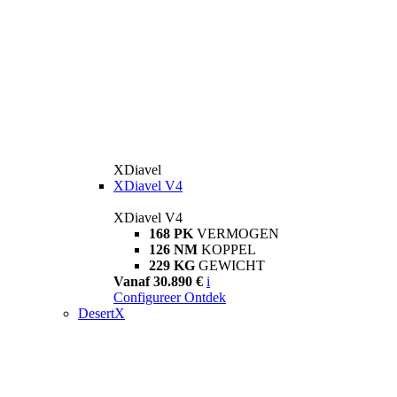
XDiavel
XDiavel V4
XDiavel V4
168 PK
VERMOGEN
126 NM
KOPPEL
229 KG
GEWICHT
Vanaf 30.890 €
i
Configureer
Ontdek
DesertX