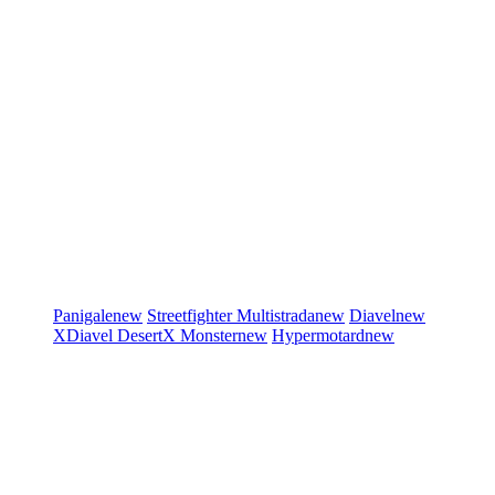
Panigale
new
Streetfighter
Multistrada
new
Diavel
new
XDiavel
DesertX
Monster
new
Hypermotard
new