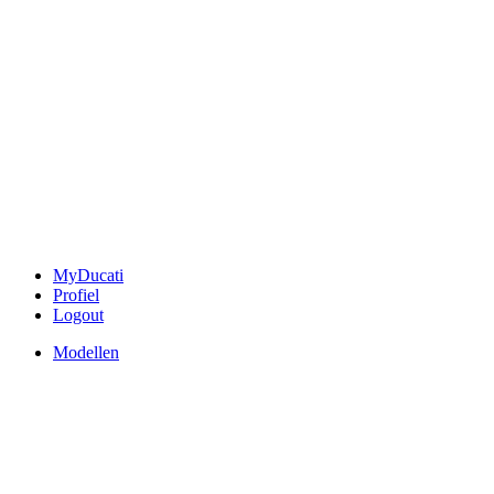
MyDucati
Profiel
Logout
Modellen