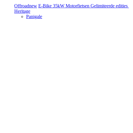
Offroad
new
E-Bike
35kW Motorfietsen
Gelimiteerde edities
Heritage
Panigale