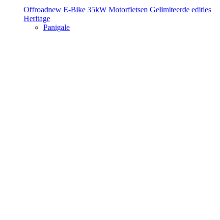
Offroad
new
E-Bike
35kW Motorfietsen
Gelimiteerde edities
Heritage
Panigale