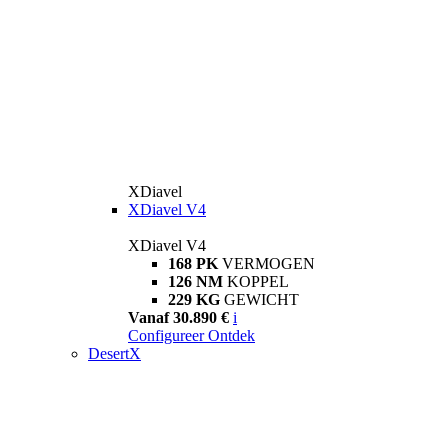
XDiavel
XDiavel V4
XDiavel V4
168 PK
VERMOGEN
126 NM
KOPPEL
229 KG
GEWICHT
Vanaf 30.890 €
i
Configureer
Ontdek
DesertX