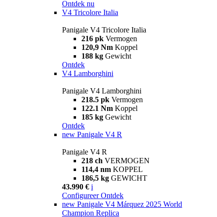
Ontdek nu
V4 Tricolore Italia
Panigale V4 Tricolore Italia
216 pk
Vermogen
120,9 Nm
Koppel
188 kg
Gewicht
Ontdek
V4 Lamborghini
Panigale V4 Lamborghini
218.5 pk
Vermogen
122.1 Nm
Koppel
185 kg
Gewicht
Ontdek
new
Panigale V4 R
Panigale V4 R
218 ch
VERMOGEN
114,4 nm
KOPPEL
186,5 kg
GEWICHT
43.990 €
i
Configureer
Ontdek
new
Panigale V4 Márquez 2025 World
Champion Replica