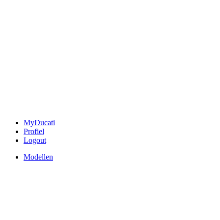
MyDucati
Profiel
Logout
Modellen