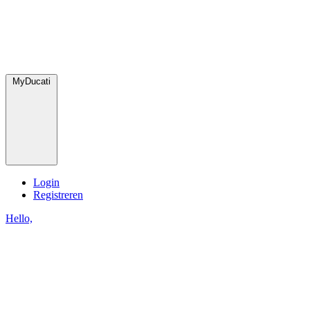
MyDucati
Login
Registreren
Hello,