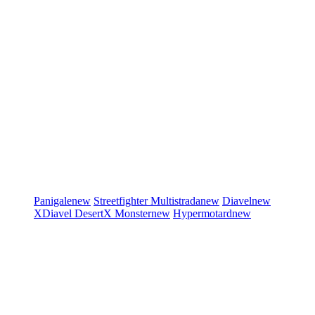
Panigale
new
Streetfighter
Multistrada
new
Diavel
new
XDiavel
DesertX
Monster
new
Hypermotard
new