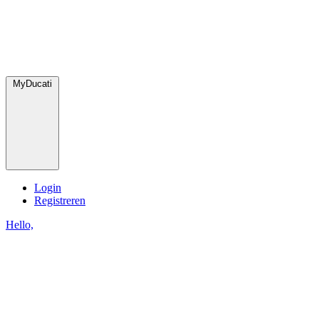
MyDucati
Login
Registreren
Hello,