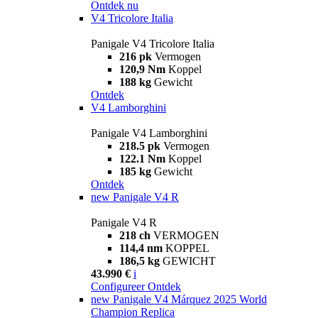
Ontdek nu
V4 Tricolore Italia
Panigale V4 Tricolore Italia
216 pk
Vermogen
120,9 Nm
Koppel
188 kg
Gewicht
Ontdek
V4 Lamborghini
Panigale V4 Lamborghini
218.5 pk
Vermogen
122.1 Nm
Koppel
185 kg
Gewicht
Ontdek
new
Panigale V4 R
Panigale V4 R
218 ch
VERMOGEN
114,4 nm
KOPPEL
186,5 kg
GEWICHT
43.990 €
i
Configureer
Ontdek
new
Panigale V4 Márquez 2025 World
Champion Replica