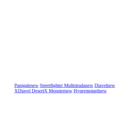
Panigale
new
Streetfighter
Multistrada
new
Diavel
new
XDiavel
DesertX
Monster
new
Hypermotard
new