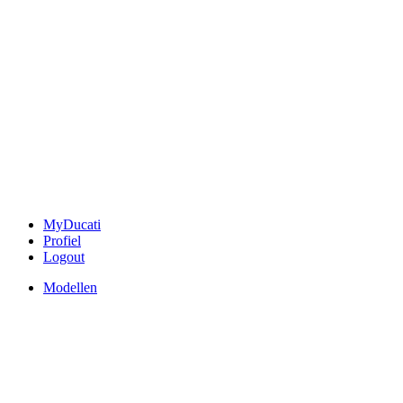
MyDucati
Profiel
Logout
Modellen