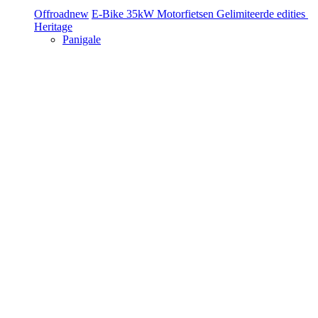
Offroad
new
E-Bike
35kW Motorfietsen
Gelimiteerde edities
Heritage
Panigale