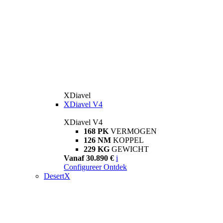
XDiavel
XDiavel V4
XDiavel V4
168 PK
VERMOGEN
126 NM
KOPPEL
229 KG
GEWICHT
Vanaf 30.890 €
i
Configureer
Ontdek
DesertX