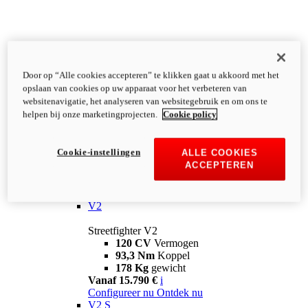
Door op “Alle cookies accepteren” te klikken gaat u akkoord met het
opslaan van cookies op uw apparaat voor het verbeteren van
websitenavigatie, het analyseren van websitegebruik en om ons te
helpen bij onze marketingprojecten.
Cookie policy
Cookie-instellingen
ALLE COOKIES
ACCEPTEREN
Streetfighter
V2
Streetfighter V2
120 CV
Vermogen
93,3 Nm
Koppel
178 Kg
gewicht
Vanaf 15.790 €
i
Configureer nu
Ontdek nu
V2 S