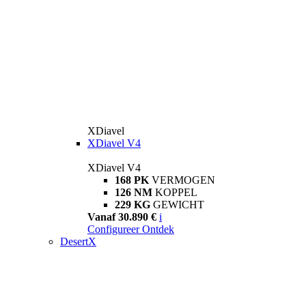
XDiavel
XDiavel V4
XDiavel V4
168 PK
VERMOGEN
126 NM
KOPPEL
229 KG
GEWICHT
Vanaf 30.890 €
i
Configureer
Ontdek
DesertX