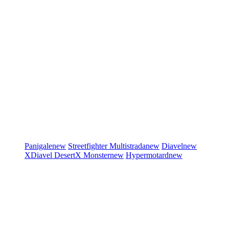
Panigale
new
Streetfighter
Multistrada
new
Diavel
new
XDiavel
DesertX
Monster
new
Hypermotard
new