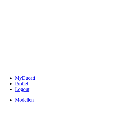
MyDucati
Profiel
Logout
Modellen