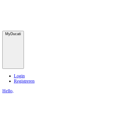
MyDucati
Login
Registreren
Hello,