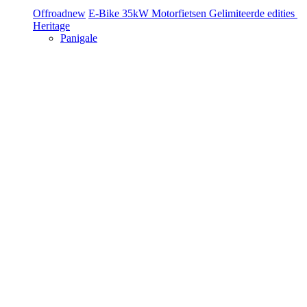
Offroad
new
E-Bike
35kW Motorfietsen
Gelimiteerde edities
Heritage
Panigale