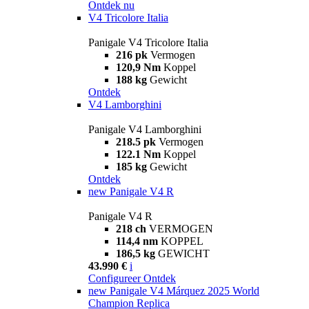
Ontdek nu
V4 Tricolore Italia
Panigale V4 Tricolore Italia
216 pk
Vermogen
120,9 Nm
Koppel
188 kg
Gewicht
Ontdek
V4 Lamborghini
Panigale V4 Lamborghini
218.5 pk
Vermogen
122.1 Nm
Koppel
185 kg
Gewicht
Ontdek
new
Panigale V4 R
Panigale V4 R
218 ch
VERMOGEN
114,4 nm
KOPPEL
186,5 kg
GEWICHT
43.990 €
i
Configureer
Ontdek
new
Panigale V4 Márquez 2025 World
Champion Replica