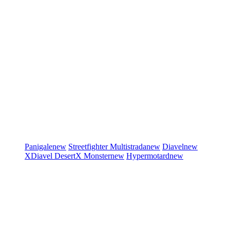
Panigale
new
Streetfighter
Multistrada
new
Diavel
new
XDiavel
DesertX
Monster
new
Hypermotard
new