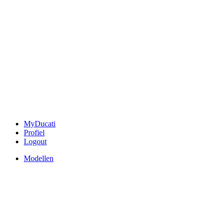
MyDucati
Profiel
Logout
Modellen