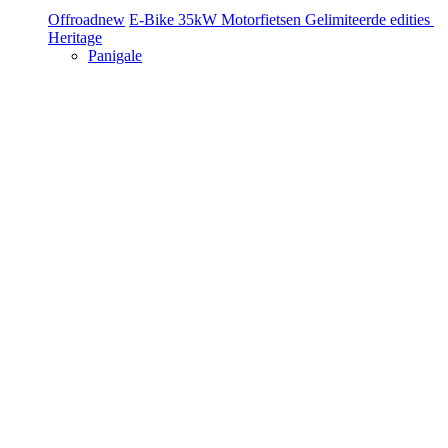
Offroad
new
E-Bike
35kW Motorfietsen
Gelimiteerde edities
Heritage
Panigale