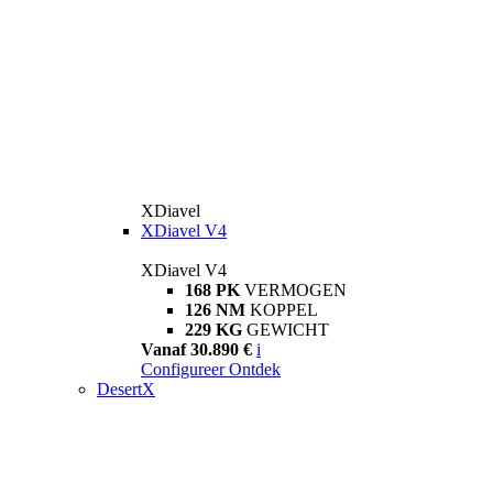
XDiavel
XDiavel V4
XDiavel V4
168 PK
VERMOGEN
126 NM
KOPPEL
229 KG
GEWICHT
Vanaf 30.890 €
i
Configureer
Ontdek
DesertX