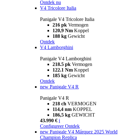
Ontdek nu
V4 Tricolore Italia
Panigale V4 Tricolore Italia
216 pk
Vermogen
120,9 Nm
Koppel
188 kg
Gewicht
Ontdek
V4 Lamborghini
Panigale V4 Lamborghini
218.5 pk
Vermogen
122.1 Nm
Koppel
185 kg
Gewicht
Ontdek
new
Panigale V4 R
Panigale V4 R
218 ch
VERMOGEN
114,4 nm
KOPPEL
186,5 kg
GEWICHT
43.990 €
i
Configureer
Ontdek
new
Panigale V4 Márquez 2025 World
Champion Replica