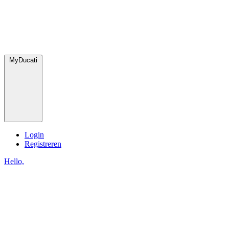
MyDucati
Login
Registreren
Hello,