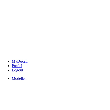
MyDucati
Profiel
Logout
Modellen