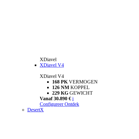
XDiavel
XDiavel V4
XDiavel V4
168 PK
VERMOGEN
126 NM
KOPPEL
229 KG
GEWICHT
Vanaf 30.890 €
i
Configureer
Ontdek
DesertX