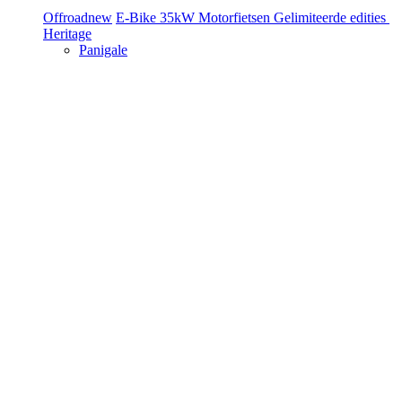
Offroad
new
E-Bike
35kW Motorfietsen
Gelimiteerde edities
Heritage
Panigale