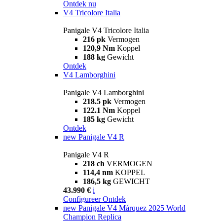
Ontdek nu
V4 Tricolore Italia
Panigale V4 Tricolore Italia
216 pk
Vermogen
120,9 Nm
Koppel
188 kg
Gewicht
Ontdek
V4 Lamborghini
Panigale V4 Lamborghini
218.5 pk
Vermogen
122.1 Nm
Koppel
185 kg
Gewicht
Ontdek
new
Panigale V4 R
Panigale V4 R
218 ch
VERMOGEN
114,4 nm
KOPPEL
186,5 kg
GEWICHT
43.990 €
i
Configureer
Ontdek
new
Panigale V4 Márquez 2025 World
Champion Replica