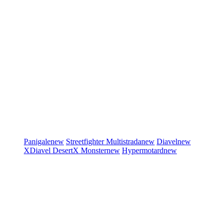
Panigale
new
Streetfighter
Multistrada
new
Diavel
new
XDiavel
DesertX
Monster
new
Hypermotard
new