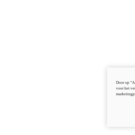
Door op “Al
voor het ve
marketingp