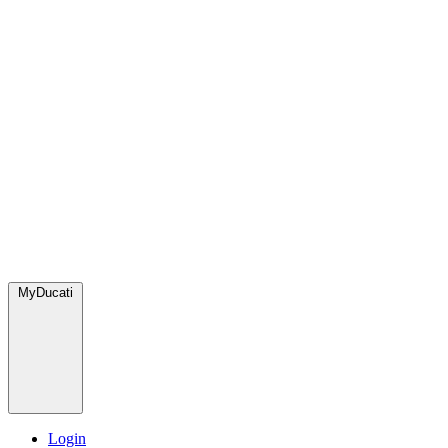
MyDucati
Login