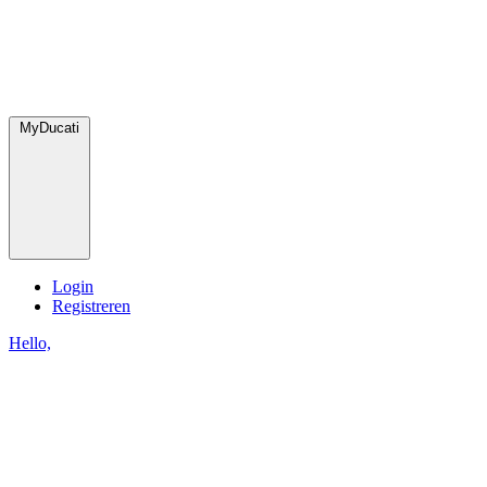
MyDucati
Login
Registreren
Hello,