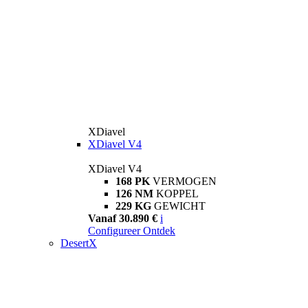
XDiavel
XDiavel V4
XDiavel V4
168 PK
VERMOGEN
126 NM
KOPPEL
229 KG
GEWICHT
Vanaf 30.890 €
i
Configureer
Ontdek
DesertX