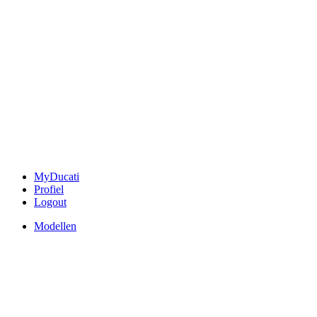
MyDucati
Profiel
Logout
Modellen