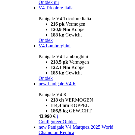
Ontdek nu
V4 Tricolore Italia
Panigale V4 Tricolore Italia
216 pk
Vermogen
120,9 Nm
Koppel
188 kg
Gewicht
Ontdek
V4 Lamborghini
Panigale V4 Lamborghini
218.5 pk
Vermogen
122.1 Nm
Koppel
185 kg
Gewicht
Ontdek
new
Panigale V4 R
Panigale V4 R
218 ch
VERMOGEN
114,4 nm
KOPPEL
186,5 kg
GEWICHT
43.990 €
i
Configureer
Ontdek
new
Panigale V4 Márquez 2025 World
Champion Replica