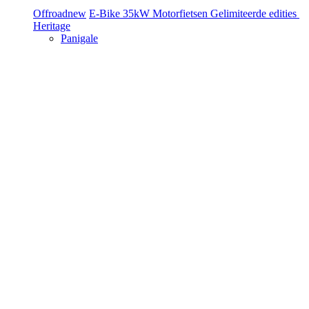
Offroad
new
E-Bike
35kW Motorfietsen
Gelimiteerde edities
Heritage
Panigale