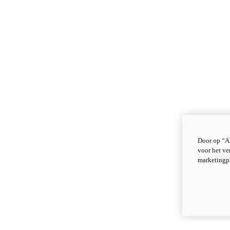
Door op “Al
voor het ve
marketingp