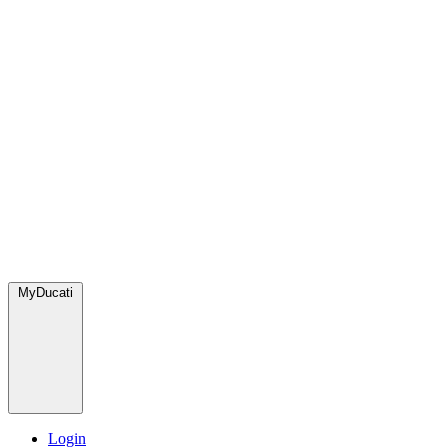
MyDucati
Login