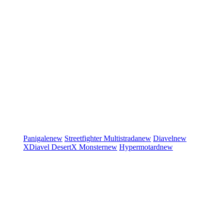
Panigale
new
Streetfighter
Multistrada
new
Diavel
new
XDiavel
DesertX
Monster
new
Hypermotard
new