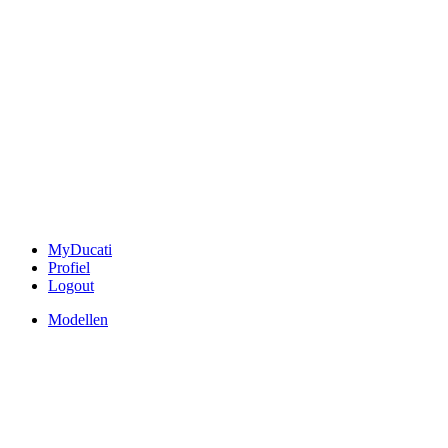
MyDucati
Profiel
Logout
Modellen