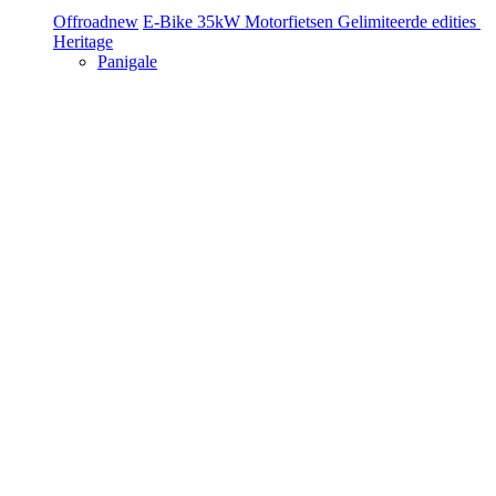
Offroad
new
E-Bike
35kW Motorfietsen
Gelimiteerde edities
Heritage
Panigale