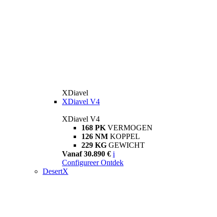
XDiavel
XDiavel V4
XDiavel V4
168 PK
VERMOGEN
126 NM
KOPPEL
229 KG
GEWICHT
Vanaf 30.890 €
i
Configureer
Ontdek
DesertX