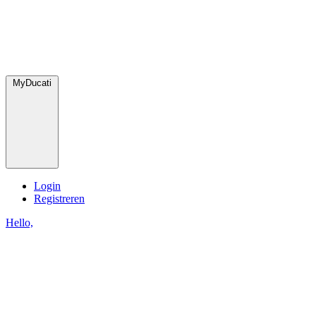
MyDucati
Login
Registreren
Hello,