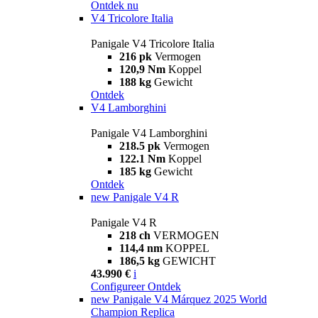
Ontdek nu
V4 Tricolore Italia
Panigale V4 Tricolore Italia
216 pk
Vermogen
120,9 Nm
Koppel
188 kg
Gewicht
Ontdek
V4 Lamborghini
Panigale V4 Lamborghini
218.5 pk
Vermogen
122.1 Nm
Koppel
185 kg
Gewicht
Ontdek
new
Panigale V4 R
Panigale V4 R
218 ch
VERMOGEN
114,4 nm
KOPPEL
186,5 kg
GEWICHT
43.990 €
i
Configureer
Ontdek
new
Panigale V4 Márquez 2025 World
Champion Replica