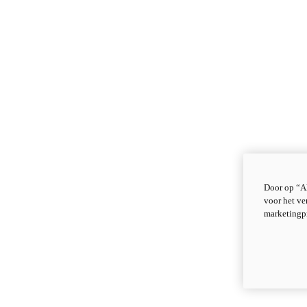
Door op “Al
voor het ve
marketingp