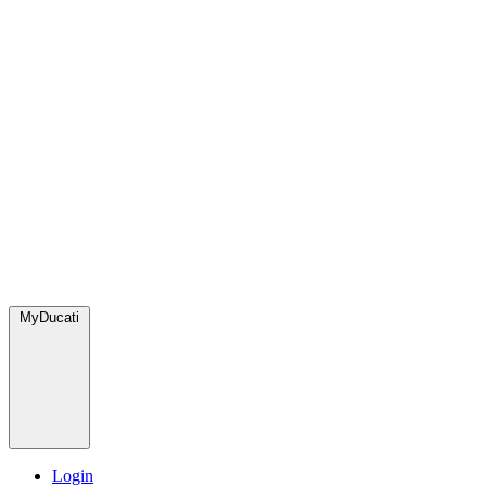
MyDucati
Login