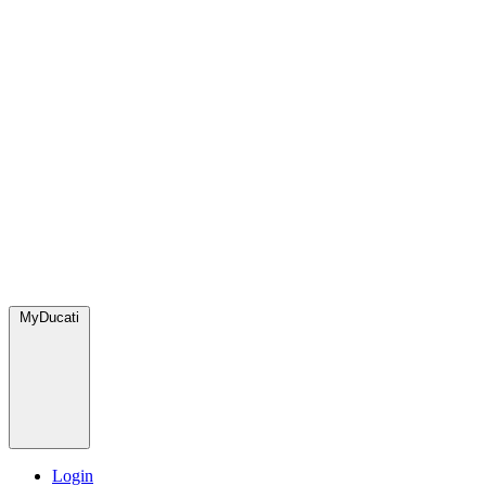
MyDucati
Login