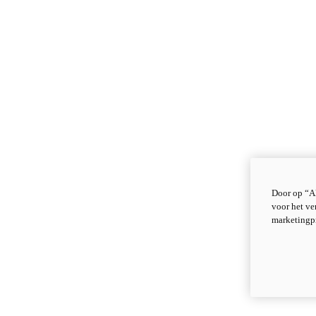
Door op “Al
voor het ve
marketingp