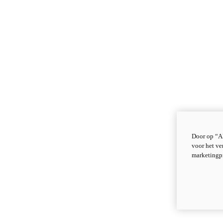
Door op “Al
voor het ve
marketingp