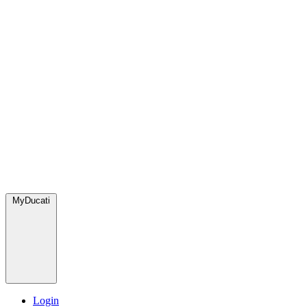
MyDucati
Login