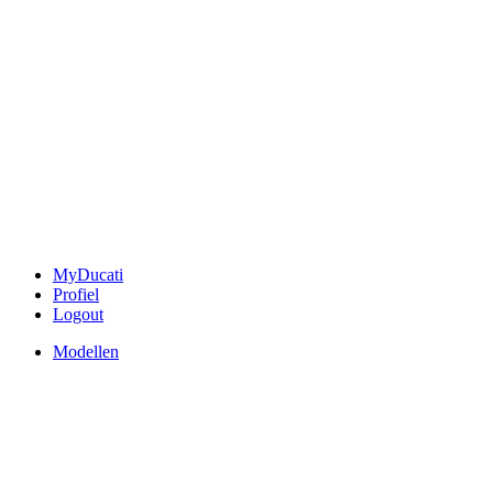
MyDucati
Profiel
Logout
Modellen