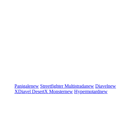
Panigale
new
Streetfighter
Multistrada
new
Diavel
new
XDiavel
DesertX
Monster
new
Hypermotard
new