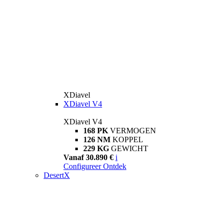
XDiavel
XDiavel V4
XDiavel V4
168 PK
VERMOGEN
126 NM
KOPPEL
229 KG
GEWICHT
Vanaf 30.890 €
i
Configureer
Ontdek
DesertX