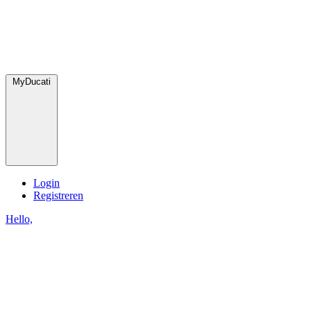
MyDucati
Login
Registreren
Hello,