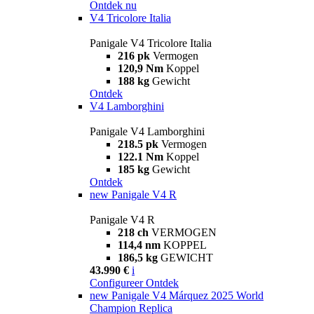
Ontdek nu
V4 Tricolore Italia
Panigale V4 Tricolore Italia
216 pk
Vermogen
120,9 Nm
Koppel
188 kg
Gewicht
Ontdek
V4 Lamborghini
Panigale V4 Lamborghini
218.5 pk
Vermogen
122.1 Nm
Koppel
185 kg
Gewicht
Ontdek
new
Panigale V4 R
Panigale V4 R
218 ch
VERMOGEN
114,4 nm
KOPPEL
186,5 kg
GEWICHT
43.990 €
i
Configureer
Ontdek
new
Panigale V4 Márquez 2025 World
Champion Replica