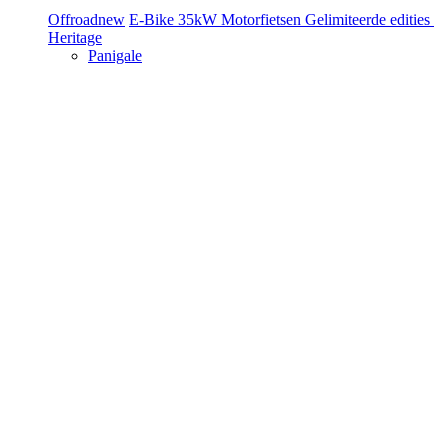
Offroad
new
E-Bike
35kW Motorfietsen
Gelimiteerde edities
Heritage
Panigale