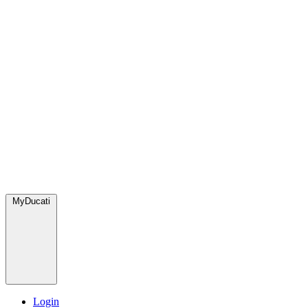
MyDucati
Login