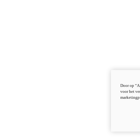
Door op “Al
voor het ve
marketingp