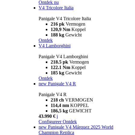
Ontdek nu
V4 Tricolore Italia
Panigale V4 Tricolore Italia
216 pk
Vermogen
120,9 Nm
Koppel
188 kg
Gewicht
Ontdek
V4 Lamborghini
Panigale V4 Lamborghini
218.5 pk
Vermogen
122.1 Nm
Koppel
185 kg
Gewicht
Ontdek
new
Panigale V4 R
Panigale V4 R
218 ch
VERMOGEN
114,4 nm
KOPPEL
186,5 kg
GEWICHT
43.990 €
i
Configureer
Ontdek
new
Panigale V4 Márquez 2025 World
Champion Replica