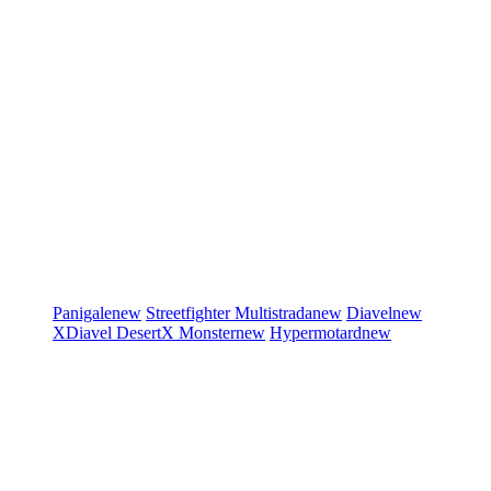
Panigale
new
Streetfighter
Multistrada
new
Diavel
new
XDiavel
DesertX
Monster
new
Hypermotard
new