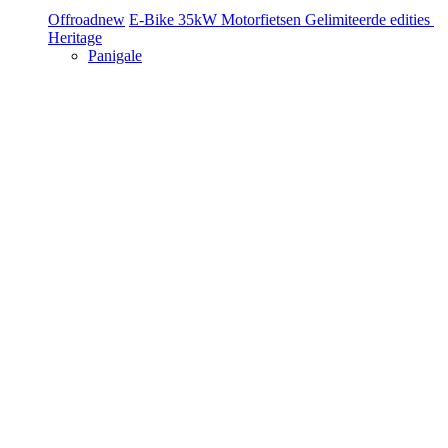
Offroad
new
E-Bike
35kW Motorfietsen
Gelimiteerde edities
Heritage
Panigale