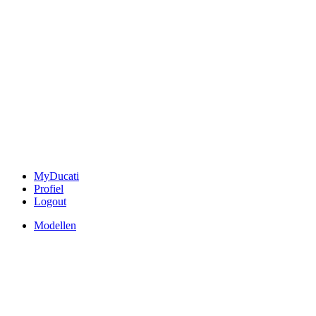
MyDucati
Profiel
Logout
Modellen