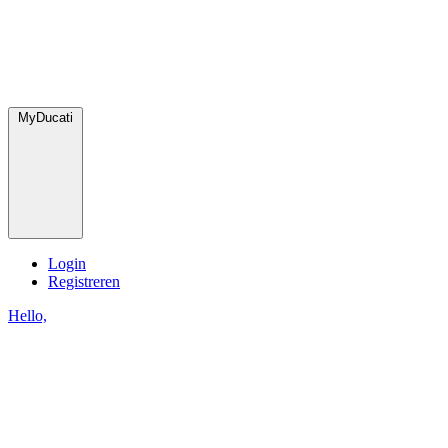
MyDucati
Login
Registreren
Hello,