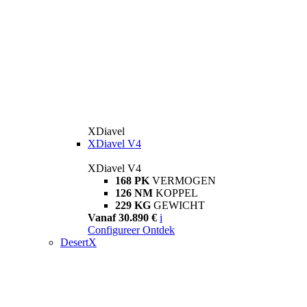
XDiavel
XDiavel V4
XDiavel V4
168 PK
VERMOGEN
126 NM
KOPPEL
229 KG
GEWICHT
Vanaf 30.890 €
i
Configureer
Ontdek
DesertX