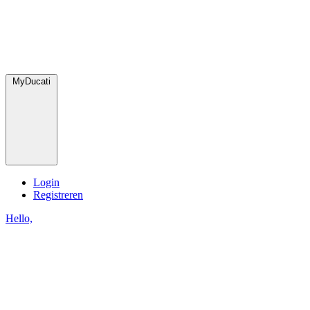
MyDucati
Login
Registreren
Hello,