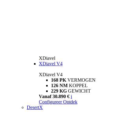
XDiavel
XDiavel V4
XDiavel V4
168 PK
VERMOGEN
126 NM
KOPPEL
229 KG
GEWICHT
Vanaf 30.890 €
i
Configureer
Ontdek
DesertX