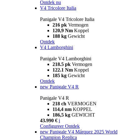
Ontdek nu
V4 Tricolore Italia
Panigale V4 Tricolore Italia
216 pk
Vermogen
120,9 Nm
Koppel
188 kg
Gewicht
Ontdek
V4 Lamborghini
Panigale V4 Lamborghini
218.5 pk
Vermogen
122.1 Nm
Koppel
185 kg
Gewicht
Ontdek
new
Panigale V4 R
Panigale V4 R
218 ch
VERMOGEN
114,4 nm
KOPPEL
186,5 kg
GEWICHT
43.990 €
i
Configureer
Ontdek
new
Panigale V4 Márquez 2025 World
Champion Replica