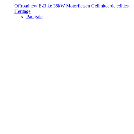
Offroad
new
E-Bike
35kW Motorfietsen
Gelimiteerde edities
Heritage
Panigale