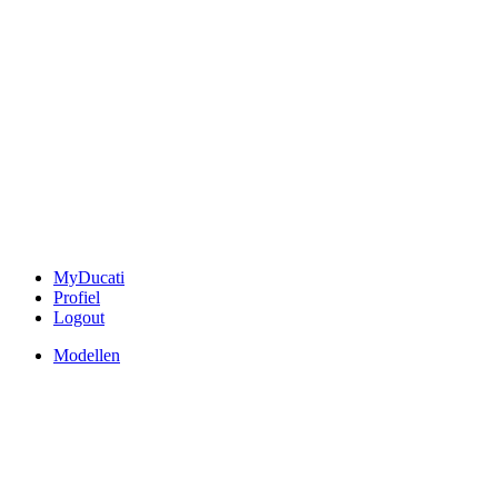
MyDucati
Profiel
Logout
Modellen