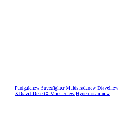
Panigale
new
Streetfighter
Multistrada
new
Diavel
new
XDiavel
DesertX
Monster
new
Hypermotard
new