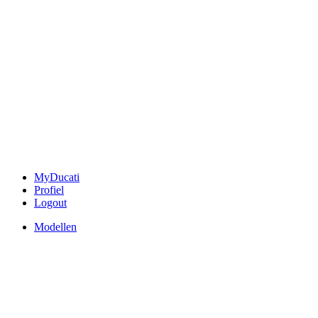
MyDucati
Profiel
Logout
Modellen