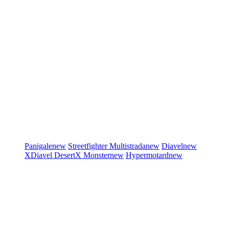
Panigale
new
Streetfighter
Multistrada
new
Diavel
new
XDiavel
DesertX
Monster
new
Hypermotard
new