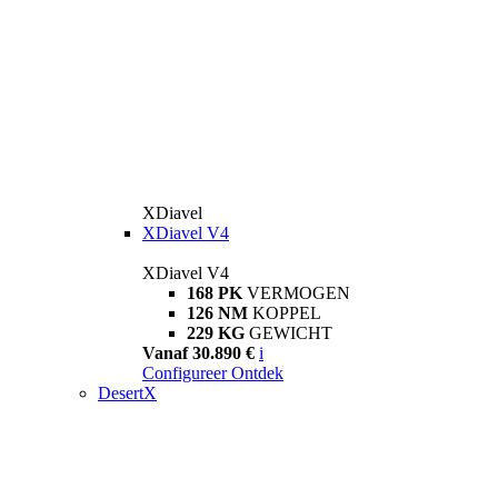
XDiavel
XDiavel V4
XDiavel V4
168 PK
VERMOGEN
126 NM
KOPPEL
229 KG
GEWICHT
Vanaf 30.890 €
i
Configureer
Ontdek
DesertX