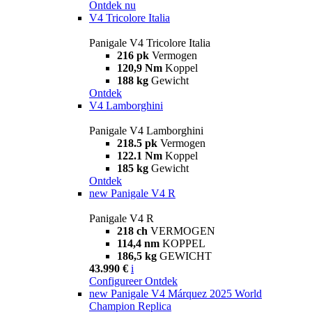
Ontdek nu
V4 Tricolore Italia
Panigale V4 Tricolore Italia
216 pk
Vermogen
120,9 Nm
Koppel
188 kg
Gewicht
Ontdek
V4 Lamborghini
Panigale V4 Lamborghini
218.5 pk
Vermogen
122.1 Nm
Koppel
185 kg
Gewicht
Ontdek
new
Panigale V4 R
Panigale V4 R
218 ch
VERMOGEN
114,4 nm
KOPPEL
186,5 kg
GEWICHT
43.990 €
i
Configureer
Ontdek
new
Panigale V4 Márquez 2025 World
Champion Replica