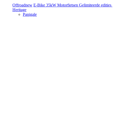
Offroad
new
E-Bike
35kW Motorfietsen
Gelimiteerde edities
Heritage
Panigale