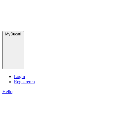
MyDucati
Login
Registreren
Hello,