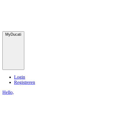
MyDucati
Login
Registreren
Hello,