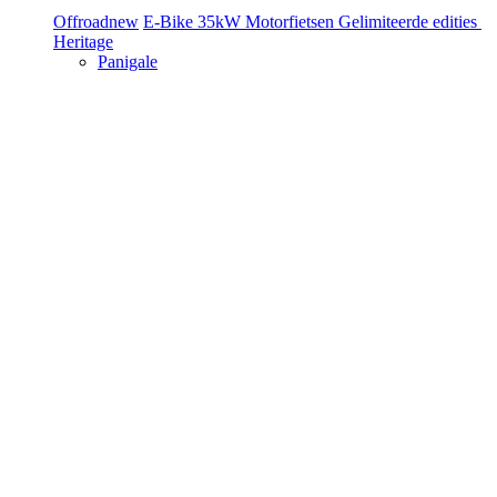
Offroad
new
E-Bike
35kW Motorfietsen
Gelimiteerde edities
Heritage
Panigale