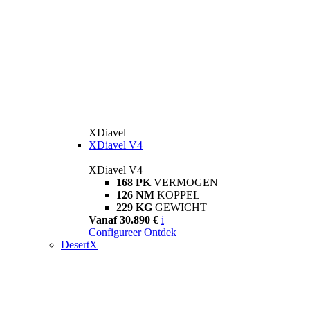
XDiavel
XDiavel V4
XDiavel V4
168 PK
VERMOGEN
126 NM
KOPPEL
229 KG
GEWICHT
Vanaf 30.890 €
i
Configureer
Ontdek
DesertX