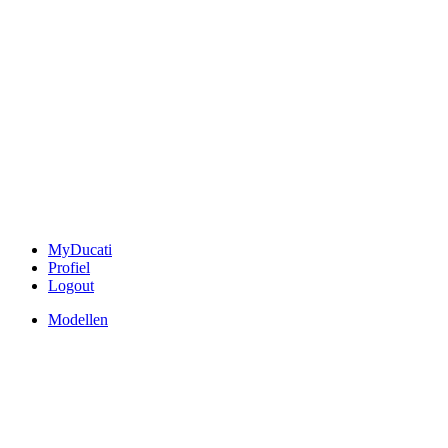
MyDucati
Profiel
Logout
Modellen