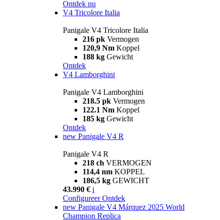
Ontdek nu
V4 Tricolore Italia
Panigale V4 Tricolore Italia
216 pk
Vermogen
120,9 Nm
Koppel
188 kg
Gewicht
Ontdek
V4 Lamborghini
Panigale V4 Lamborghini
218.5 pk
Vermogen
122.1 Nm
Koppel
185 kg
Gewicht
Ontdek
new
Panigale V4 R
Panigale V4 R
218 ch
VERMOGEN
114,4 nm
KOPPEL
186,5 kg
GEWICHT
43.990 €
i
Configureer
Ontdek
new
Panigale V4 Márquez 2025 World
Champion Replica