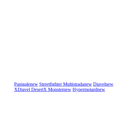
Panigale
new
Streetfighter
Multistrada
new
Diavel
new
XDiavel
DesertX
Monster
new
Hypermotard
new