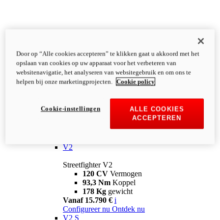
Door op “Alle cookies accepteren” te klikken gaat u akkoord met het
opslaan van cookies op uw apparaat voor het verbeteren van
websitenavigatie, het analyseren van websitegebruik en om ons te
helpen bij onze marketingprojecten.
Cookie policy
Cookie-instellingen
ALLE COOKIES
ACCEPTEREN
Streetfighter
V2
Streetfighter V2
120 CV
Vermogen
93,3 Nm
Koppel
178 Kg
gewicht
Vanaf 15.790 €
i
Configureer nu
Ontdek nu
V2 S