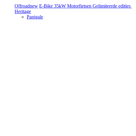
Offroad
new
E-Bike
35kW Motorfietsen
Gelimiteerde edities
Heritage
Panigale