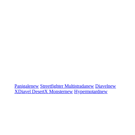
Panigale
new
Streetfighter
Multistrada
new
Diavel
new
XDiavel
DesertX
Monster
new
Hypermotard
new