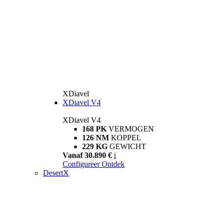
XDiavel
XDiavel V4
XDiavel V4
168 PK
VERMOGEN
126 NM
KOPPEL
229 KG
GEWICHT
Vanaf 30.890 €
i
Configureer
Ontdek
DesertX