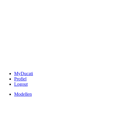
MyDucati
Profiel
Logout
Modellen