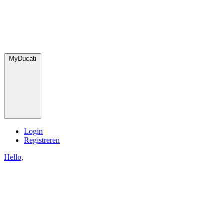
MyDucati
Login
Registreren
Hello,