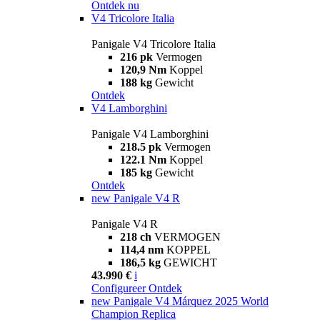
Ontdek nu
V4 Tricolore Italia
Panigale V4 Tricolore Italia
216 pk
Vermogen
120,9 Nm
Koppel
188 kg
Gewicht
Ontdek
V4 Lamborghini
Panigale V4 Lamborghini
218.5 pk
Vermogen
122.1 Nm
Koppel
185 kg
Gewicht
Ontdek
new
Panigale V4 R
Panigale V4 R
218 ch
VERMOGEN
114,4 nm
KOPPEL
186,5 kg
GEWICHT
43.990 €
i
Configureer
Ontdek
new
Panigale V4 Márquez 2025 World
Champion Replica