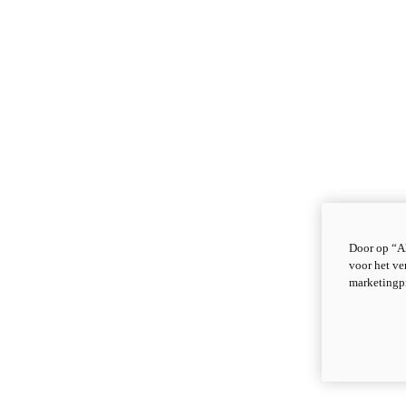
Door op “Al
voor het ve
marketingp