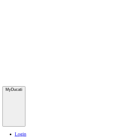
MyDucati
Login