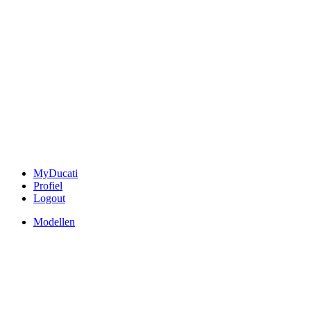
MyDucati
Profiel
Logout
Modellen