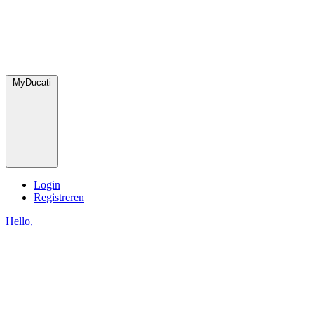
MyDucati
Login
Registreren
Hello,