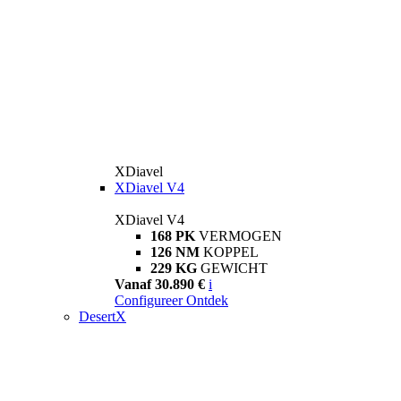
XDiavel
XDiavel V4
XDiavel V4
168 PK
VERMOGEN
126 NM
KOPPEL
229 KG
GEWICHT
Vanaf 30.890 €
i
Configureer
Ontdek
DesertX