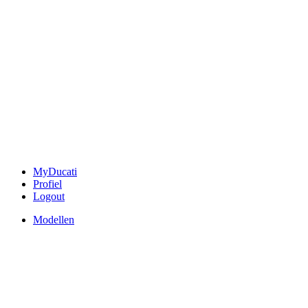
MyDucati
Profiel
Logout
Modellen