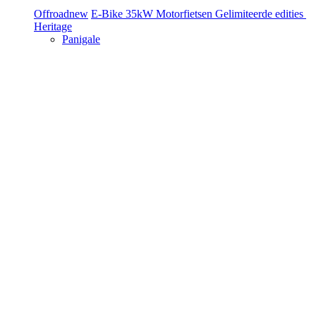
Offroad
new
E-Bike
35kW Motorfietsen
Gelimiteerde edities
Heritage
Panigale