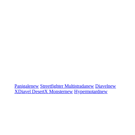
Panigale
new
Streetfighter
Multistrada
new
Diavel
new
XDiavel
DesertX
Monster
new
Hypermotard
new