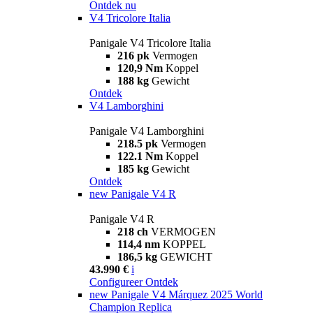
Ontdek nu
V4 Tricolore Italia
Panigale V4 Tricolore Italia
216 pk
Vermogen
120,9 Nm
Koppel
188 kg
Gewicht
Ontdek
V4 Lamborghini
Panigale V4 Lamborghini
218.5 pk
Vermogen
122.1 Nm
Koppel
185 kg
Gewicht
Ontdek
new
Panigale V4 R
Panigale V4 R
218 ch
VERMOGEN
114,4 nm
KOPPEL
186,5 kg
GEWICHT
43.990 €
i
Configureer
Ontdek
new
Panigale V4 Márquez 2025 World
Champion Replica