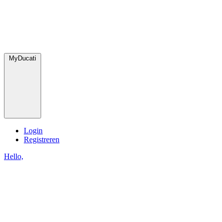
MyDucati
Login
Registreren
Hello,