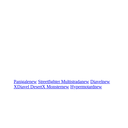
Panigale
new
Streetfighter
Multistrada
new
Diavel
new
XDiavel
DesertX
Monster
new
Hypermotard
new