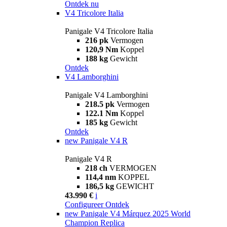
Ontdek nu
V4 Tricolore Italia
Panigale V4 Tricolore Italia
216 pk
Vermogen
120,9 Nm
Koppel
188 kg
Gewicht
Ontdek
V4 Lamborghini
Panigale V4 Lamborghini
218.5 pk
Vermogen
122.1 Nm
Koppel
185 kg
Gewicht
Ontdek
new
Panigale V4 R
Panigale V4 R
218 ch
VERMOGEN
114,4 nm
KOPPEL
186,5 kg
GEWICHT
43.990 €
i
Configureer
Ontdek
new
Panigale V4 Márquez 2025 World
Champion Replica