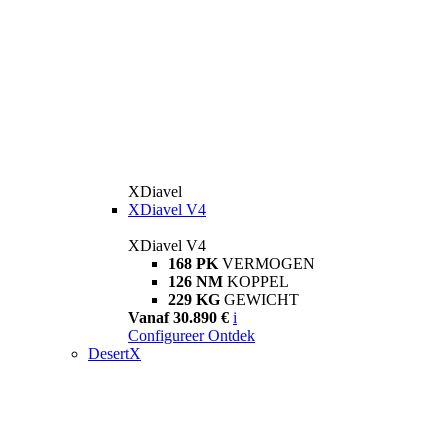
XDiavel
XDiavel V4
XDiavel V4
168 PK
VERMOGEN
126 NM
KOPPEL
229 KG
GEWICHT
Vanaf 30.890 €
i
Configureer
Ontdek
DesertX