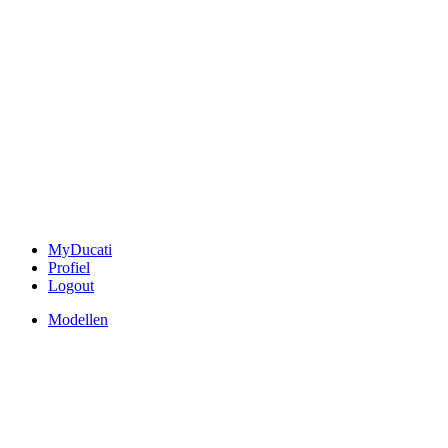
MyDucati
Profiel
Logout
Modellen