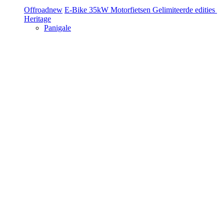
Offroad
new
E-Bike
35kW Motorfietsen
Gelimiteerde edities
Heritage
Panigale