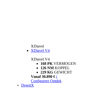
XDiavel
XDiavel V4
XDiavel V4
168 PK
VERMOGEN
126 NM
KOPPEL
229 KG
GEWICHT
Vanaf 30.890 €
i
Configureer
Ontdek
DesertX