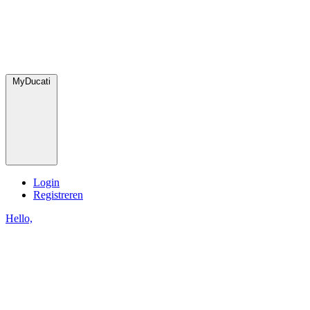
MyDucati
Login
Registreren
Hello,