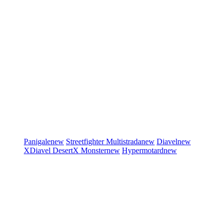
Panigale
new
Streetfighter
Multistrada
new
Diavel
new
XDiavel
DesertX
Monster
new
Hypermotard
new