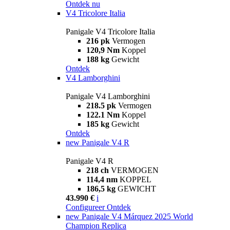
Ontdek nu
V4 Tricolore Italia
Panigale V4 Tricolore Italia
216 pk
Vermogen
120,9 Nm
Koppel
188 kg
Gewicht
Ontdek
V4 Lamborghini
Panigale V4 Lamborghini
218.5 pk
Vermogen
122.1 Nm
Koppel
185 kg
Gewicht
Ontdek
new
Panigale V4 R
Panigale V4 R
218 ch
VERMOGEN
114,4 nm
KOPPEL
186,5 kg
GEWICHT
43.990 €
i
Configureer
Ontdek
new
Panigale V4 Márquez 2025 World
Champion Replica