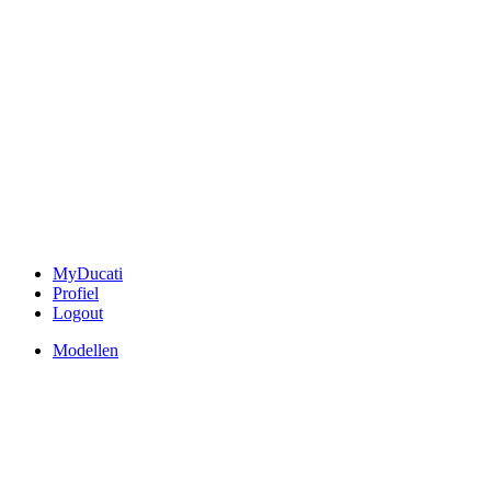
MyDucati
Profiel
Logout
Modellen