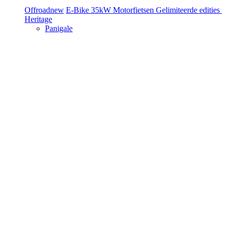
Offroad
new
E-Bike
35kW Motorfietsen
Gelimiteerde edities
Heritage
Panigale